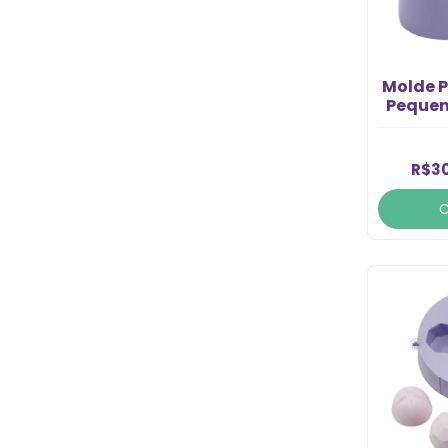
Molde P
Pequen
R$30