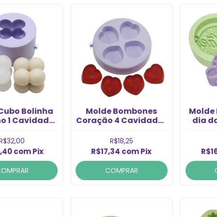
Cubo Bolinha
Molde Bombones
Molde 
o 1 Cavidade
Coração 4 Cavidades
dia d
(1un)
(1un)
R$32,00
R$18,25
,40
com
Pix
R$17,34
com
Pix
R$1
COMPRAR
COMPRAR