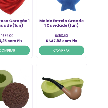
Rosa Coração 1
Molde Estrela Grande
idade (1un)
1 Cavidade (1un)
R$35,00
R$50,50
3,25
com
Pix
R$47,98
com
Pix
COMPRAR
COMPRAR