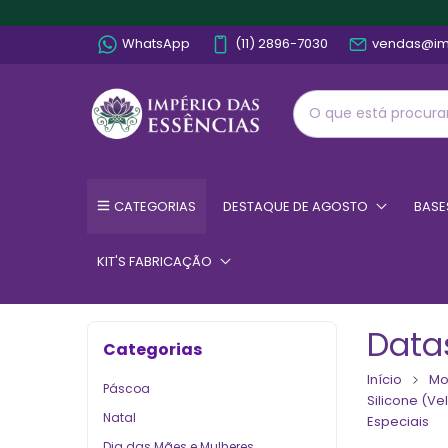
WhatsApp
(11) 2896-7030
vendas@im
CATEGORIAS
DESTAQUE DE AGOSTO
BASE
KIT'S FABRICAÇÃO
Data
Categorias
Início
Mo
Páscoa
Silicone (V
Natal
Especiais
Dia das Mães e Mulheres