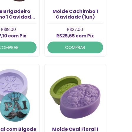
e Brigadeiro
Molde Cachimbo 1
no 1 Cavidade
Cavidade (1un)
(1un)
R$18,00
R$27,00
7,10
com
Pix
R$25,65
com
Pix
COMPRAR
COMPRAR
Pai com Bigode
Molde Oval Floral 1