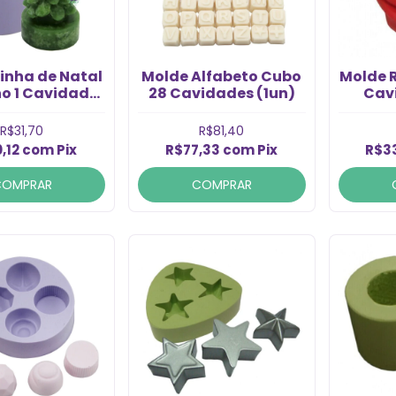
inha de Natal
Molde Alfabeto Cubo
Molde 
o 1 Cavidade
28 Cavidades (1un)
Cav
(1un)
R$31,70
R$81,40
,12
com
Pix
R$77,33
com
Pix
R$3
COMPRAR
COMPRAR