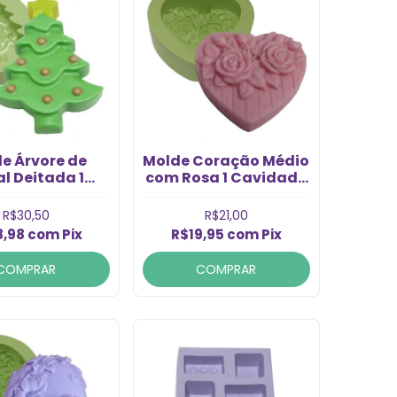
e Árvore de
Molde Coração Médio
l Deitada 1
com Rosa 1 Cavidade
idade (1un)
(1un)
R$30,50
R$21,00
8,98
com
Pix
R$19,95
com
Pix
COMPRAR
COMPRAR