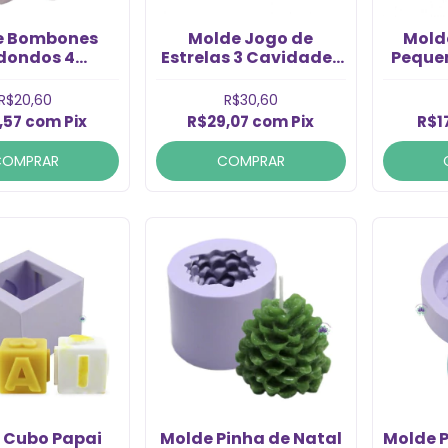
e Bombones
Molde Jogo de
Mold
dondos 4
Estrelas 3 Cavidades
Peque
dades (1un)
(1un)
R$20,60
R$30,60
,57
com
Pix
R$29,07
com
Pix
R$1
COMPRAR
COMPRAR
 Cubo Papai
Molde Pinha de Natal
Molde 