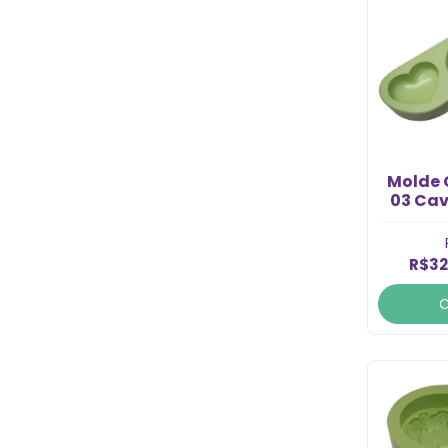
Molde 
03 Cav
R$32