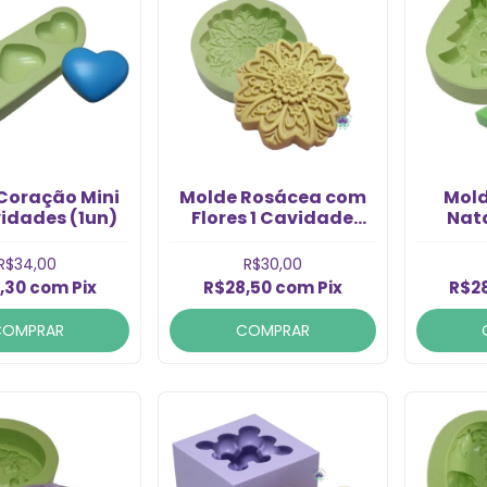
Coração Mini
Molde Rosácea com
Mold
idades (1un)
Flores 1 Cavidade
Nata
(1un)
Cav
R$34,00
R$30,00
,30
com
Pix
R$28,50
com
Pix
R$2
COMPRAR
COMPRAR