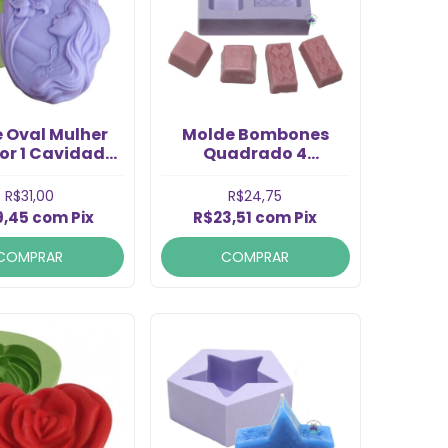
 Oval Mulher
Molde Bombones
or 1 Cavidade
Quadrado 4
(1un)
Cavidades (1un)
R$31,00
R$24,75
9,45
com
Pix
R$23,51
com
Pix
COMPRAR
COMPRAR