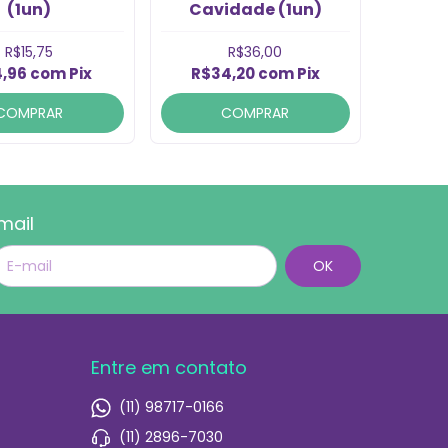
(1un)
Cavidade (1un)
R$15,75
R$36,00
4,96
com
Pix
R$34,20
com
Pix
COMPRAR
COMPRAR
mail
Entre em contato
(11) 98717-0166
(11) 2896-7030