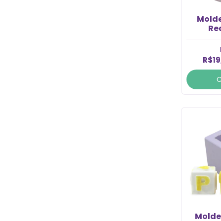
Mold
Re
Cavi
R$19
Molde