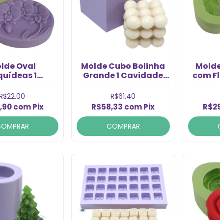
lde Oval
Molde Cubo Bolinha
Molde
quídeas 1
Grande 1 Cavidade
com Fl
dade (1un)
(1un)
R$22,00
R$61,40
,90
com
Pix
R$58,33
com
Pix
R$2
COMPRAR
COMPRAR