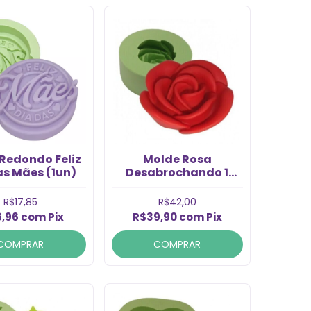
Redondo Feliz
Molde Rosa
as Mães (1un)
Desabrochando 1
Cavidade (1un)
R$17,85
R$42,00
6,96
com
Pix
R$39,90
com
Pix
COMPRAR
COMPRAR