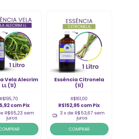
a Vela Alecrim
Essência Citronela
LL (1l)
(1l)
R$195,70
R$161,00
5,92
com
Pix
R$152,95
com
Pix
de
R$65,23
sem
3
x de
R$53,67
sem
juros
juros
COMPRAR
COMPRAR