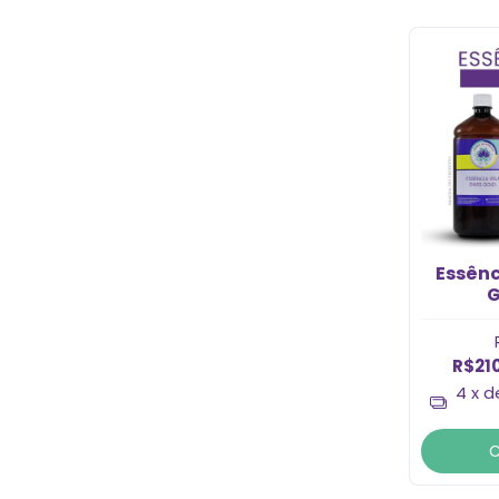
Essênc
G
R$21
4
x 