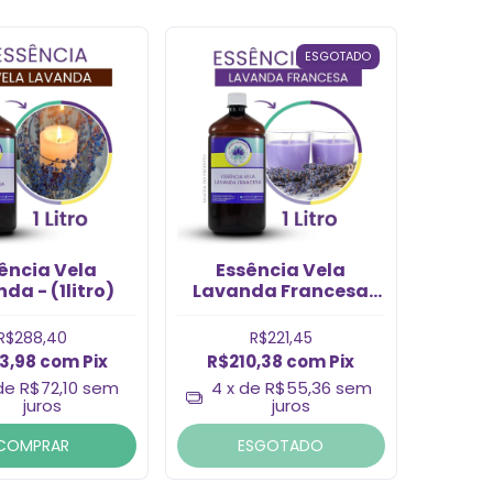
ESGOTADO
ência Vela
Essência Vela
da - (1litro)
Lavanda Francesa
(1l)
R$288,40
R$221,45
3,98
com
Pix
R$210,38
com
Pix
 de
R$72,10
sem
4
x de
R$55,36
sem
juros
juros
COMPRAR
ESGOTADO