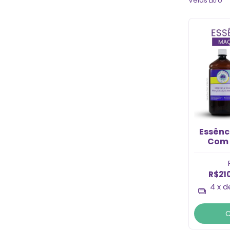
Velas Litro
Essênc
Com 
R$21
4
x 