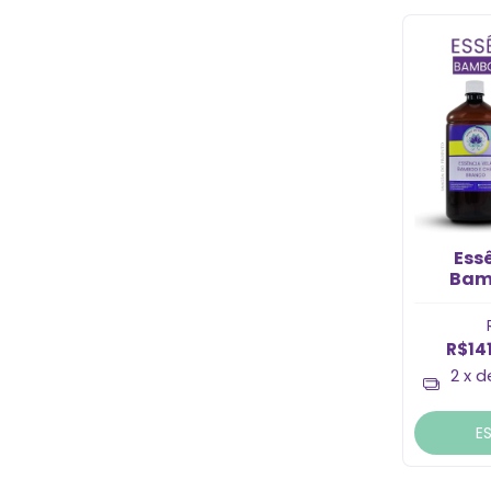
Ess
Bam
Br
R$14
2
x 
E