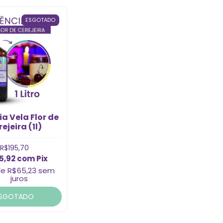
ESGOTADO
a Vela Flor de
ejeira (1l)
R$195,70
5,92
com
Pix
de
R$65,23
sem
juros
SGOTADO