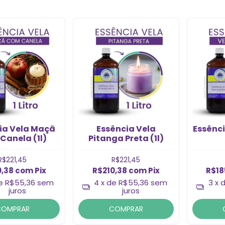
ia Vela Maç
Essência Vela
Essênci
Canela (1l)
Pitanga Preta (1l)
R$221,45
R$221,45
0,38
com
Pix
R$210,38
com
Pix
R$18
de
R$55,36
sem
4
x de
R$55,36
sem
3
x 
juros
juros
COMPRAR
COMPRAR