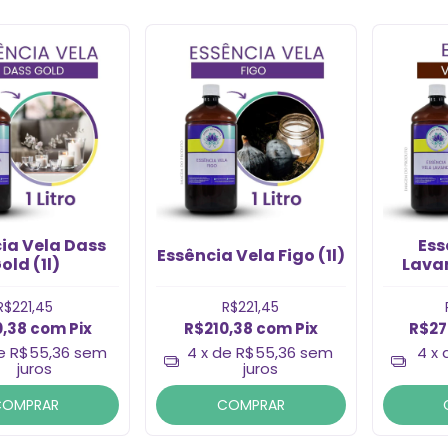
ia Vela Dass
Ess
Essência Vela Figo (1l)
old (1l)
Lavan
R$221,45
R$221,45
0,38
com
Pix
R$210,38
com
Pix
R$27
de
R$55,36
sem
4
x de
R$55,36
sem
4
x
juros
juros
COMPRAR
COMPRAR