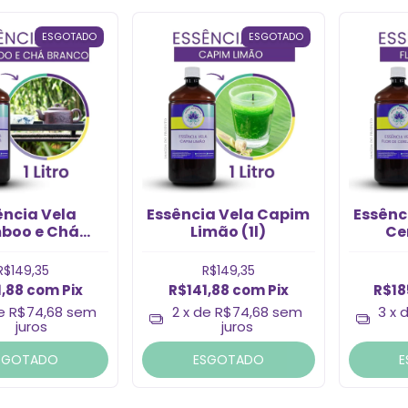
ESGOTADO
ESGOTADO
ência Vela
Essência Vela Capim
Essênci
boo e Ch
Limão (1l)
Cer
anco (1l)
R$149,35
R$149,35
1,88
com
Pix
R$141,88
com
Pix
R$18
de
R$74,68
sem
2
x de
R$74,68
sem
3
x 
juros
juros
SGOTADO
ESGOTADO
E