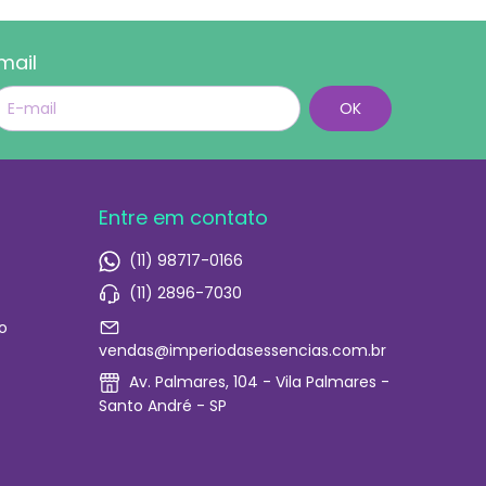
mail
Entre em contato
(11) 98717-0166
(11) 2896-7030
o
vendas@imperiodasessencias.com.br
Av. Palmares, 104 - Vila Palmares -
Santo André - SP