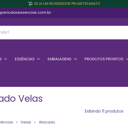
SEJA UM REVENDEDOR PROARTESANATO
periodasessencias.com.br
S
ESSÊNCIAS
EMBALAGENS
PRODUTOS PRONTOS
ado Velas
Exibindo 11 produtos
sências
Velas
Atacado