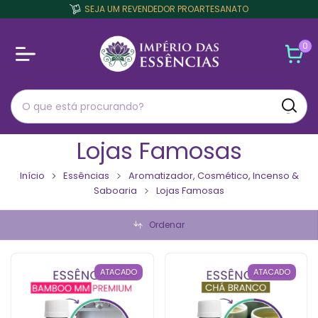
SEJA UM REVENDEDOR PROARTESANATO
0
Lojas Famosas
Início
Essências
Aromatizador, Cosmético, Incenso &
Saboaria
Lojas Famosas
Ordenar
ATACADO
ATACADO