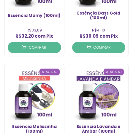
Essência Dass Gold
Essência Mamy (100ml)
(100ml)
R$33,89
R$41,10
R$32,20
com
Pix
R$39,05
com
Pix
COMPRAR
COMPRAR
ATACADO
ATACADO
Essência Melissinha
Essência Lavanda e
(100ml)
mbar (100ml)