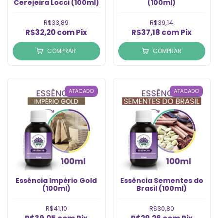
Cerejeira Locci (100ml)
(100ml)
R$33,89
R$39,14
R$32,20
com
Pix
R$37,18
com
Pix
COMPRAR
COMPRAR
ATACADO
ATACADO
Essência Império Gold
Essência Sementes do
(100ml)
Brasil (100ml)
R$41,10
R$30,80