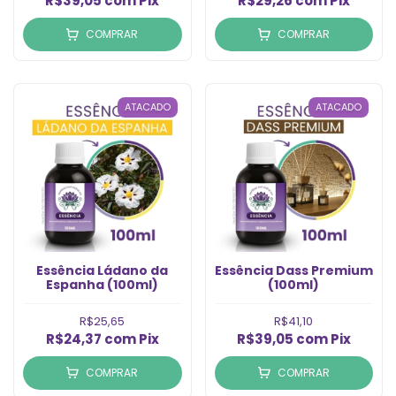
R$39,05
com
Pix
R$29,26
com
Pix
COMPRAR
COMPRAR
ATACADO
ATACADO
Essência Ládano da
Essência Dass Premium
Espanha (100ml)
(100ml)
R$25,65
R$41,10
R$24,37
com
Pix
R$39,05
com
Pix
COMPRAR
COMPRAR