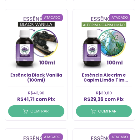
ATACADO
ATACADO
Essência Black Vanilla
Essência Alecrim e
(100ml)
Capim Limão Tim
(100ml)
R$43,90
R$30,80
R$41,71
com
Pix
R$29,26
com
Pix
COMPRAR
COMPRAR
ATACADO
ATACADO