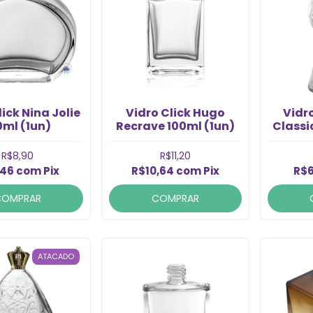
lick Nina Jolie
Vidro Click Hugo
Vidr
0ml (1un)
Recrave 100ml (1un)
Classi
20
R$8,90
R$11,20
,46
com
Pix
R$10,64
com
Pix
R$6
COMPRAR
COMPRAR
ATACADO