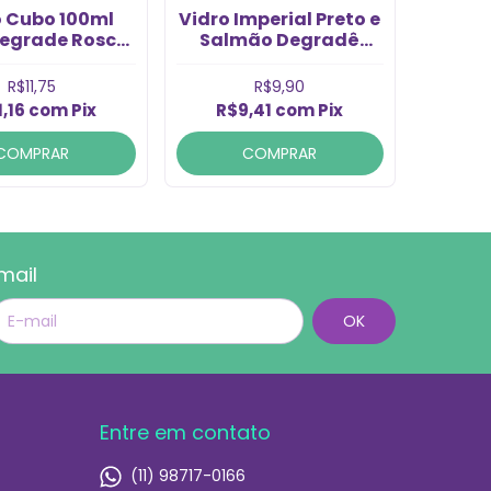
o Cubo 100ml
Vidro Imperial Preto e
egrade Rosca
Salmão Degradê
/410 (1un)
100ml sem Tampa
Rosca 28/410 (1un)
R$11,75
R$9,90
1,16
com
Pix
R$9,41
com
Pix
COMPRAR
COMPRAR
mail
Entre em contato
(11) 98717-0166