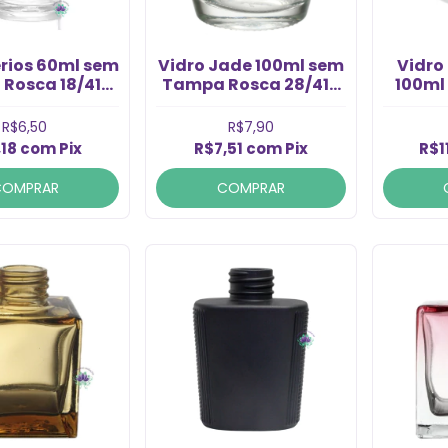
erios 60ml sem
Vidro Jade 100ml sem
Vidro
Rosca 18/410
Tampa Rosca 28/410
100ml
(1un)
(1un)
R$6,50
R$7,90
,18
com
Pix
R$7,51
com
Pix
R$1
COMPRAR
COMPRAR