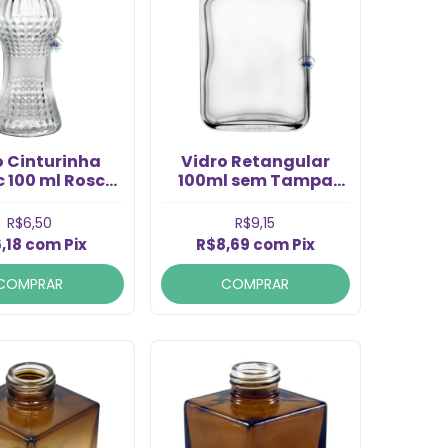
o Cinturinha
Vidro Retangular
c 100 ml Rosca
100ml sem Tampa
/410 (1un)
Rosca 18/415 (1un)
R$6,50
R$9,15
,18
com
Pix
R$8,69
com
Pix
COMPRAR
COMPRAR