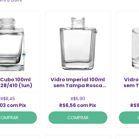
5ml a 120ml
 Cubo 100ml
Vidro Imperial 100ml
Vidro
28/410 (1un)
sem Tampa Rosca
sem 
28/410 (1un)
24
R$8,45
R$6,90
,03
com
Pix
R$6,56
com
Pix
R$9
COMPRAR
COMPRAR