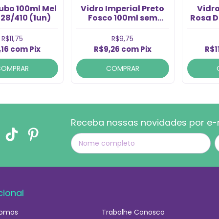
ubo 100ml Mel
Vidro Imperial Preto
Vidr
28/410 (1un)
Fosco 100ml sem
Rosa D
Tampa Rosca 28/410
28
(1un)
R$11,75
R$9,75
,16
com
Pix
R$9,26
com
Pix
R$1
COMPRAR
COMPRAR
Receba nossas novidades por e-
cional
omos
Trabalhe Conosco