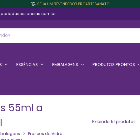
SEJA UM REVENDEDOR PROARTESANATO
periodasessencias.com.br
S
ESSÊNCIAS
EMBALAGENS
PRODUTOS PRONTOS
os 55ml a
l
Exibindo 51 produtos
balagens
Frascos de Vidro