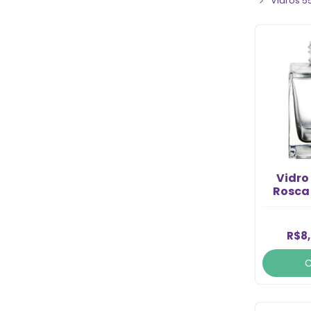
Vidros 5
Vidro
Rosca 
R$8