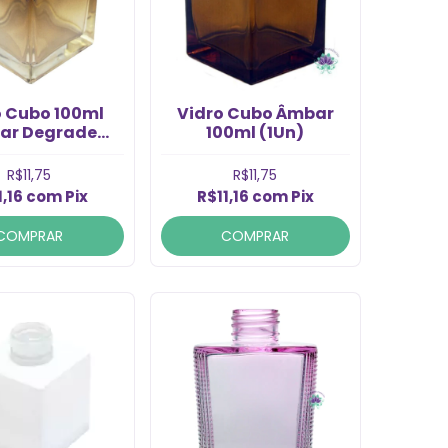
o Cubo 100ml
Vidro Cubo Âmbar
r Degrade
100ml (1Un)
 28/410 (un)
R$11,75
R$11,75
1,16
com
Pix
R$11,16
com
Pix
COMPRAR
COMPRAR