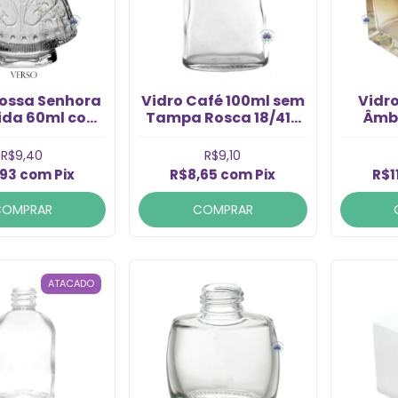
Nossa Senhora
Vidro Café 100ml sem
Vidr
ida 60ml com
Tampa Rosca 18/415
mba
 Coroa (1un)
(UN)
Rosca
R$9,40
R$9,10
,93
com
Pix
R$8,65
com
Pix
R$1
COMPRAR
COMPRAR
ATACADO