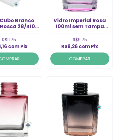
 Cubo Branco
Vidro Imperial Rosa
 Rosca 28/410
100ml sem Tampa
(1un)
Rosca 28/410 (1un)
R$11,75
R$9,75
1,16
com
Pix
R$9,26
com
Pix
COMPRAR
COMPRAR