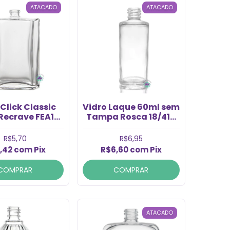
ATACADO
ATACADO
Click Classic
Vidro Laque 60ml sem
Recrave FEA15
Tampa Rosca 18/410
(1un)
(1un)
R$5,70
R$6,95
,42
com
Pix
R$6,60
com
Pix
COMPRAR
COMPRAR
ATACADO