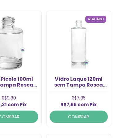
ATACADO
 Picolo 100ml
Vidro Laque 120ml
Tampa Rosca
sem Tampa Rosca
/410 (1un)
20/410 (1un)
R$9,80
R$7,95
,31
com
Pix
R$7,55
com
Pix
COMPRAR
COMPRAR