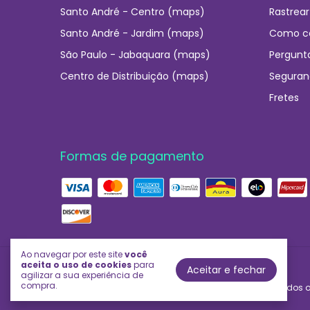
Santo André - Centro (maps)
Rastrear
Santo André - Jardim (maps)
Como c
São Paulo - Jabaquara (maps)
Pergunt
Centro de Distribuição (maps)
Seguran
Fretes
Formas de pagamento
Ao navegar por este site
você
aceita o uso de cookies
para
Aceitar e fechar
Império das Essências
agilizar a sua experiência de
compra.
©2026. Império das Essências - 03706592000230. Todos os