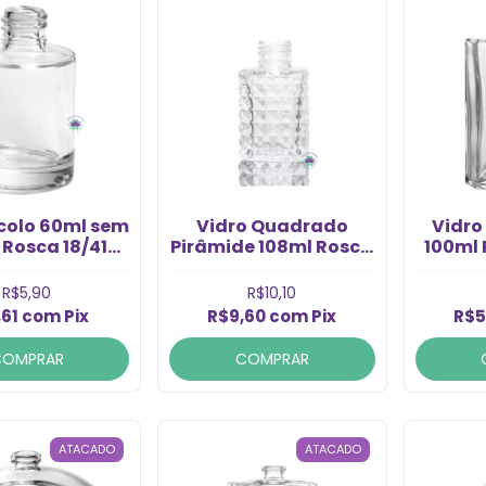
icolo 60ml sem
Vidro Quadrado
Vidro 
Rosca 18/410
Pirâmide 108ml Rosca
100ml 
(1un)
28/410 (1un)
R$5,90
R$10,10
,61
com
Pix
R$9,60
com
Pix
R$5
COMPRAR
COMPRAR
ATACADO
ATACADO