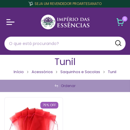
SEJA UM REVENDEDOR PROARTESANATO
0
Tunil
Início
Acessórios
Saquinhos e Sacolas
Tunil
Ordenar
75
%
OFF