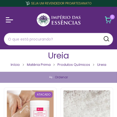
SEJA UM REVENDEDOR PROARTESANATO
0
Ureia
Início
Matéria Prima
Produtos Químicos
Ureia
Ordenar
ATACADO