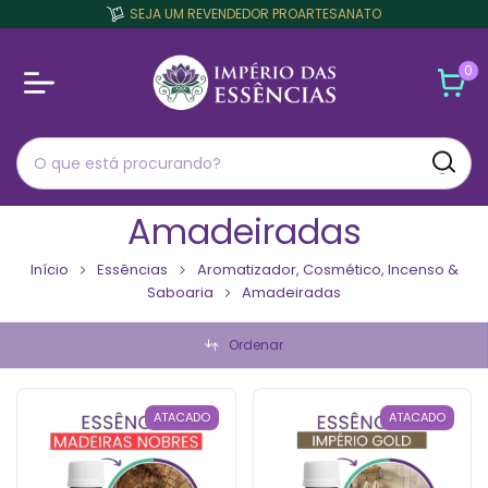
SEJA UM REVENDEDOR PROARTESANATO
0
Amadeiradas
Início
Essências
Aromatizador, Cosmético, Incenso &
Saboaria
Amadeiradas
Ordenar
ATACADO
ATACADO