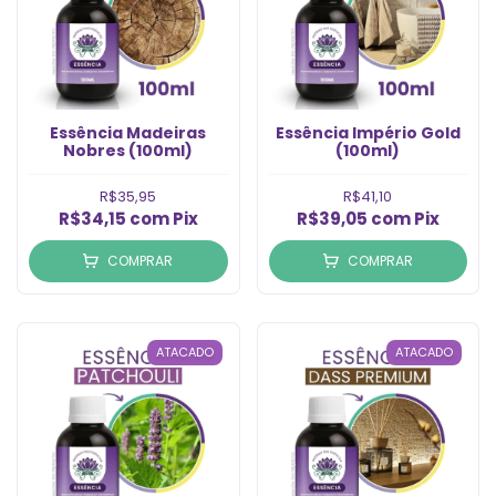
Essência Madeiras
Essência Império Gold
Nobres (100ml)
(100ml)
R$35,95
R$41,10
R$34,15
com
Pix
R$39,05
com
Pix
COMPRAR
COMPRAR
ATACADO
ATACADO