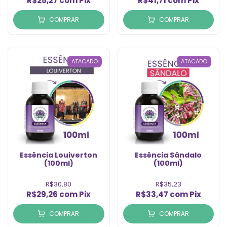
R$25,27
com
Pix
R$41,71
com
Pix
COMPRAR
COMPRAR
ATACADO
ATACADO
Essência Louiverton
Essência Sândalo
(100ml)
(100ml)
R$30,80
R$35,23
R$29,26
com
Pix
R$33,47
com
Pix
COMPRAR
COMPRAR