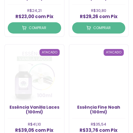
R$24,21
R$30,80
R$23,00
com
Pix
R$29,26
com
Pix
COMPRAR
COMPRAR
ATACADO
ATACADO
Essência Vanilla Laces
Essência Fine Noah
(100ml)
(100ml)
R$41,10
R$35,54
R$39,05
com
Pix
R$33,76
com
Pix