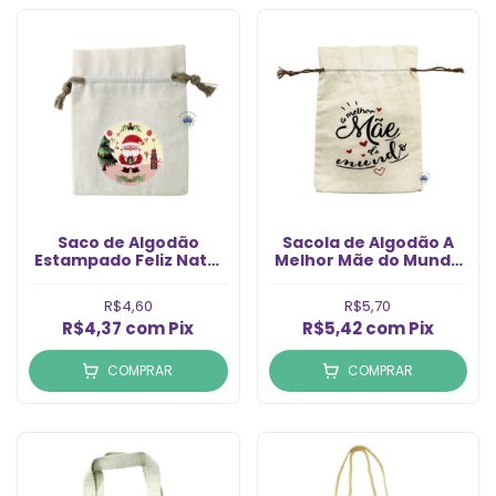
Saco de Algodão
Sacola de Algodão A
Estampado Feliz Natal
Melhor Mãe do Mundo
7x10cm Nº2 (un)
14X20 (1un)
R$4,60
R$5,70
R$4,37
com
Pix
R$5,42
com
Pix
COMPRAR
COMPRAR