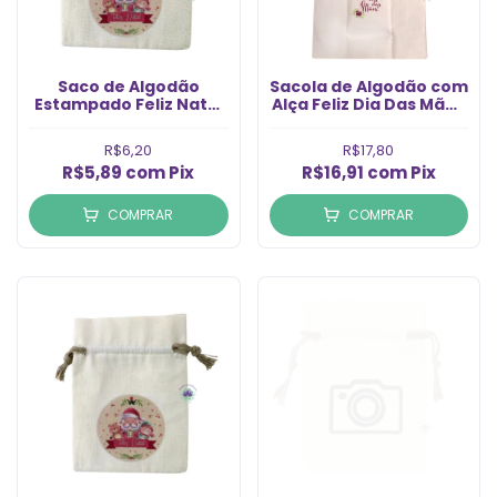
Saco de Algodão
Sacola de Algodão com
Estampado Feliz Natal
Alça Feliz Dia Das Mães
9X12cm Nº1 (un)
32X32 (1un)
R$6,20
R$17,80
R$5,89
com
Pix
R$16,91
com
Pix
COMPRAR
COMPRAR