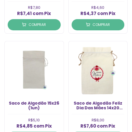
R$7,80
R$4,60
R$7,41
com
Pix
R$4,37
com
Pix
COMPRAR
COMPRAR
Saco de Algodão 15x26
Saco de Algodão Feliz
(1un)
Dia Das Mães 14x20
(1un)
R$5,10
R$8,00
R$4,85
com
Pix
R$7,60
com
Pix