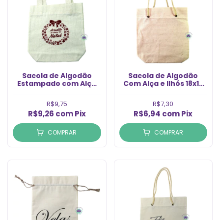
Sacola de Algodão
Sacola de Algodão
Estampado com Alça
Com Alça e Ilhós 18x18
Acredita Natal 18x18cm
(1un)
(1un)
R$9,75
R$7,30
R$9,26
com
Pix
R$6,94
com
Pix
COMPRAR
COMPRAR