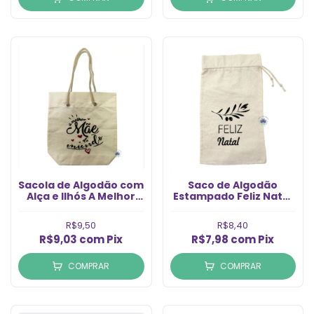
Sacola de Algodão com
Saco de Algodão
Alça e Ilhós A Melhor
Estampado Feliz Natal
Mãe do Mundo 18X18
15x26cm (1un)
(1un)
R$9,50
R$8,40
R$9,03
com
Pix
R$7,98
com
Pix
COMPRAR
COMPRAR