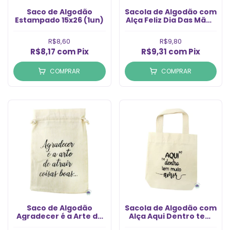
Saco de Algodão
Sacola de Algodão com
Estampado 15x26 (1un)
Alça Feliz Dia Das Mães
20X18 (1un)
R$8,60
R$9,80
R$8,17
com
Pix
R$9,31
com
Pix
COMPRAR
COMPRAR
Saco de Algodão
Sacola de Algodão com
Agradecer é a Arte de
Alça Aqui Dentro tem
Atrair Coisas Boas
Muito Amor 18x18 (1un)