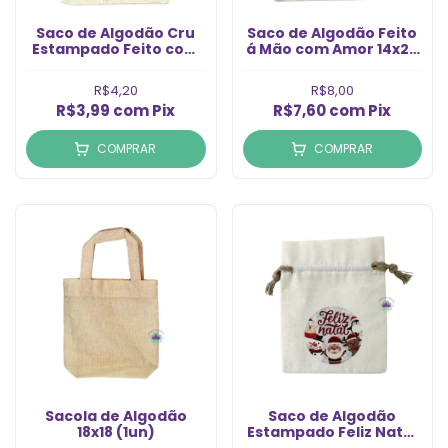
Saco de Algodão Cru
Saco de Algodão Feito
Estampado Feito com
Mão com Amor 14x20
Amor 7x10cm (1un)
(1un)
R$4,20
R$8,00
R$3,99
com
Pix
R$7,60
com
Pix
COMPRAR
COMPRAR
Sacola de Algodão
Saco de Algodão
18x18 (1un)
Estampado Feliz Natal
7x10cm Nº1(un)