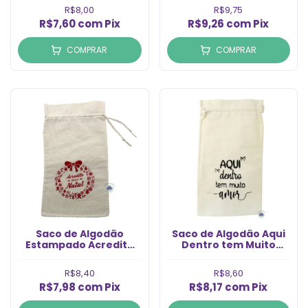
14x20 (1un)
R$8,00
R$9,75
R$7,60
com
Pix
R$9,26
com
Pix
COMPRAR
COMPRAR
Saco de Algodão
Saco de Algodão Aqui
Estampado Acredite
Dentro tem Muito
Magia do Natal
Amor 15x26 (1un)
15x26cm (1un)
R$8,40
R$8,60
R$7,98
com
Pix
R$8,17
com
Pix