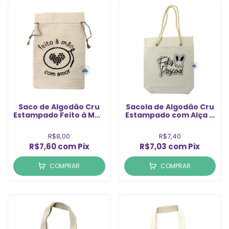
Saco de Algodão Cru
Sacola de Algodão Cru
Estampado Feito à Mão
Estampado com Alça e
com Amor 14x20cm
Ilhós Feliz Páscoa
(1un)
Coelho 18x18cm (1un)
R$8,00
R$7,40
R$7,60
com
Pix
R$7,03
com
Pix
COMPRAR
COMPRAR