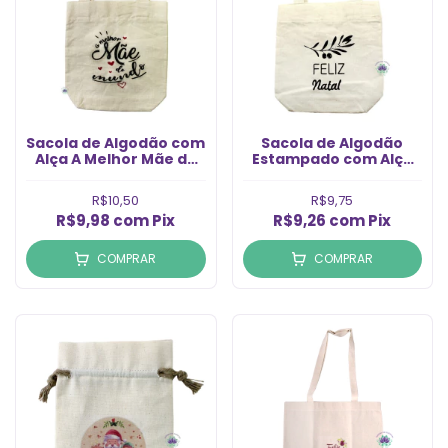
Sacola de Algodão com
Sacola de Algodão
Alça A Melhor Mãe do
Estampado com Alça
Mundo 18X18 (1un)
Feliz Natal 18x18cm
(1un)
R$10,50
R$9,75
R$9,98
com
Pix
R$9,26
com
Pix
COMPRAR
COMPRAR