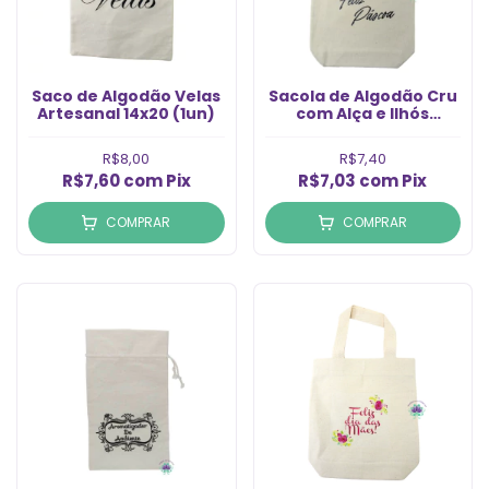
Saco de Algodão Velas
Sacola de Algodão Cru
Artesanal 14x20 (1un)
com Alça e Ilhós
Estampado Feliz
Páscoa 18x18cm (1un)
R$8,00
R$7,40
R$7,60
com
Pix
R$7,03
com
Pix
COMPRAR
COMPRAR