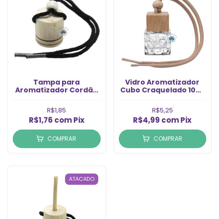
Tampa para
Vidro Aromatizador
Aromatizador Cordão
Cubo Craquelado 10ml
Preto Modelo 01 Rosca
(1un)
13/410 (1un)
R$1,85
R$5,25
R$1,76
com
Pix
R$4,99
com
Pix
COMPRAR
COMPRAR
ATACADO