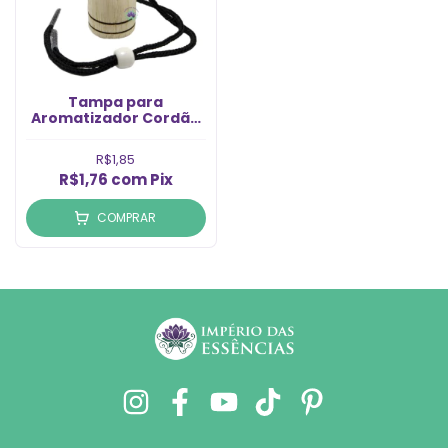
Tampa para
Aromatizador Cordão
Preto com Vareta
Modelo 12 Rosca 13/410
R$1,85
(1un)
R$1,76
com
Pix
COMPRAR