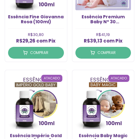
Essência Fine Giovanna
Essência Premium
Rosa (100ml)
Baby Nº 30
Compartilhável (60ml)
R$30,80
R$41,19
R$29,26
com
Pix
R$39,13
com
Pix
COMPRAR
COMPRAR
ATACADO
ATACADO
Essência Império Gold
Essência Baby Magic