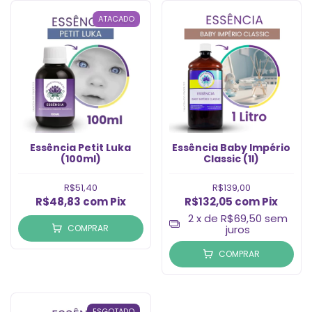
ATACADO
Essência Petit Luka
Essência Baby Império
(100ml)
Classic (1l)
R$51,40
R$139,00
R$48,83
com
Pix
R$132,05
com
Pix
2
x de
R$69,50
sem
COMPRAR
juros
COMPRAR
ESGOTADO