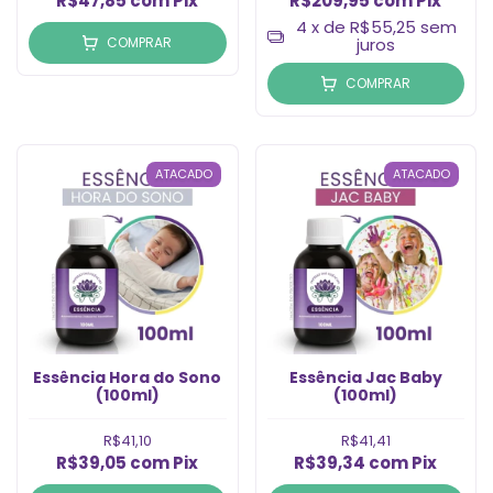
R$47,85
com
Pix
R$209,95
com
Pix
4
x de
R$55,25
sem
COMPRAR
juros
COMPRAR
ATACADO
ATACADO
Essência Hora do Sono
Essência Jac Baby
(100ml)
(100ml)
R$41,10
R$41,41
R$39,05
com
Pix
R$39,34
com
Pix