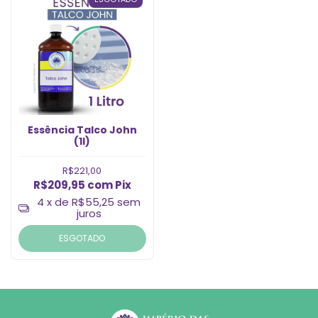
Essência Talco John
(1l)
R$221,00
R$209,95
com
Pix
4
x de
R$55,25
sem
juros
ESGOTADO