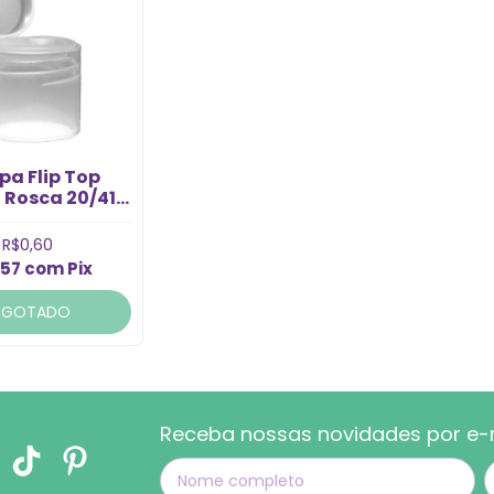
a Flip Top
 Rosca 20/410
(1un)
R$0,60
,57
com
Pix
SGOTADO
Receba nossas novidades por e-