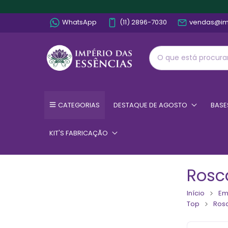
WhatsApp
(11) 2896-7030
vendas@im
CATEGORIAS
DESTAQUE DE AGOSTO
BASE
KIT'S FABRICAÇÃO
Rosc
Início
Em
Top
Rosc