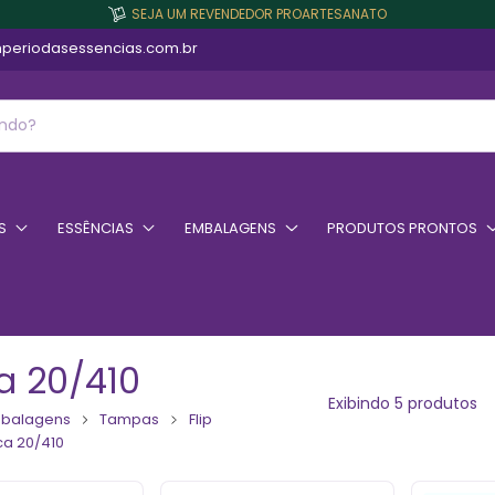
SEJA UM REVENDEDOR PROARTESANATO
periodasessencias.com.br
S
ESSÊNCIAS
EMBALAGENS
PRODUTOS PRONTOS
a 20/410
Exibindo 5 produtos
balagens
Tampas
Flip
a 20/410