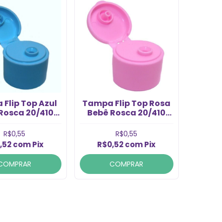
Flip Top Azul
Tampa Flip Top Rosa
Rosca 20/410
Bebê Rosca 20/410
(1un)
(1un)
R$0,55
R$0,55
,52
com
Pix
R$0,52
com
Pix
COMPRAR
COMPRAR