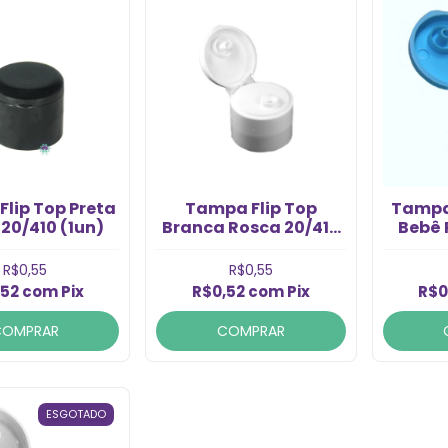
lip Top Preta
Tampa Flip Top
Tampa 
20/410 (1un)
Branca Rosca 20/410
Bebê 
(1un)
R$0,55
R$0,55
,52
com
Pix
R$0,52
com
Pix
R$0
COMPRAR
COMPRAR
ESGOTADO