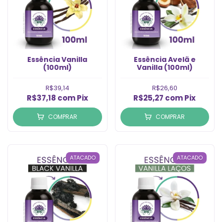
Essência Vanilla
Essência Avelã e
(100ml)
Vanilla (100ml)
R$39,14
R$26,60
R$37,18
com
Pix
R$25,27
com
Pix
COMPRAR
COMPRAR
ATACADO
ATACADO