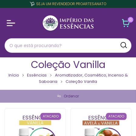
SEJA UM REVENDEDOR PROARTESANATO
0
Coleção Vanilla
Início
Essências
Aromatizador, Cosmético, Incenso &
Saboaria
Coleção Vanilla
Ordenar
ATACADO
ATACADO