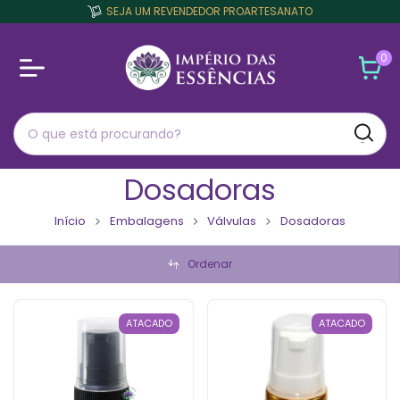
SEJA UM REVENDEDOR PROARTESANATO
0
Dosadoras
Início
Embalagens
Válvulas
Dosadoras
Ordenar
ATACADO
ATACADO