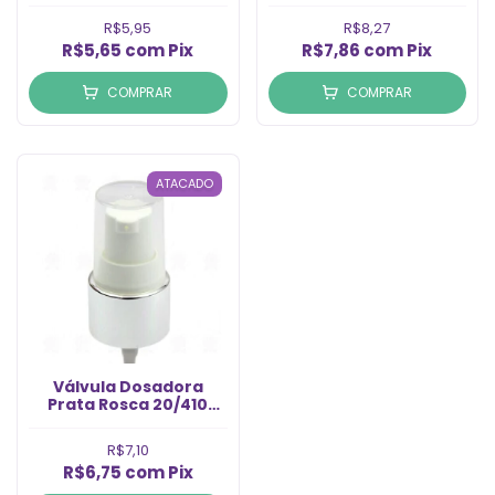
R$5,95
R$8,27
R$5,65
com
Pix
R$7,86
com
Pix
COMPRAR
COMPRAR
ATACADO
Válvula Dosadora
Prata Rosca 20/410
(1un)
R$7,10
R$6,75
com
Pix