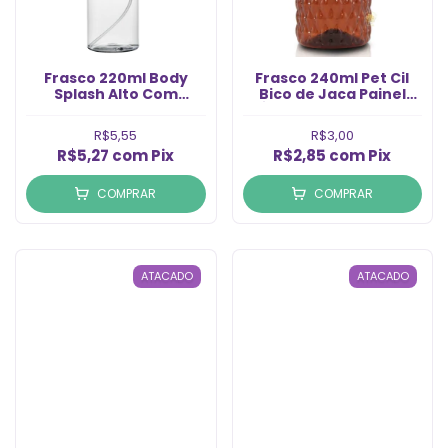
Frasco 220ml Body
Frasco 240ml Pet Cil
Splash Alto Com
Bico de Jaca Painel
Válvula Preta Rosca
mbar sem Tampa
24/410 (Un)
Rosca 24/410
R$5,55
R$3,00
R$5,27
com
Pix
R$2,85
com
Pix
COMPRAR
COMPRAR
ATACADO
ATACADO