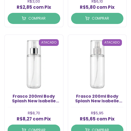
R$3,00
R$6,10
(un)
R$2,85
com
Pix
R$5,80
com
Pix
COMPRAR
COMPRAR
ATACADO
ATACADO
Frasco 200ml Body
Frasco 200ml Body
Splash New Isabelle
Splash New Isabelle
com Válvula Spray
com Válvula Spray
Prata Rosca 24/410
Natural Rosca 24/410 (
R$8,70
R$5,95
(un)
R$8,27
com
Pix
R$5,65
com
Pix
COMPRAR
COMPRAR