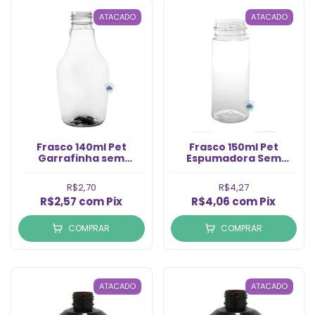
ATACADO
ATACADO
Frasco 140ml Pet
Frasco 150ml Pet
Garrafinha sem
Espumadora Sem
Tampa Rosca 24/410
Tampa Rosca 42/410
(1un)
(1un)
R$2,70
R$4,27
R$2,57
com
Pix
R$4,06
com
Pix
COMPRAR
COMPRAR
ATACADO
ATACADO