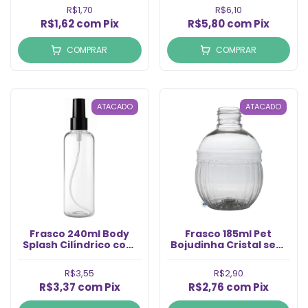
(Un)
R$1,70
R$6,10
R$1,62
com
Pix
R$5,80
com
Pix
COMPRAR
COMPRAR
ATACADO
ATACADO
Frasco 240ml Body
Frasco 185ml Pet
Splash Cilíndrico com
Bojudinha Cristal sem
Válvula Spray Preta
Tampa Rosca 24/410
(Un)
(1un)
R$3,55
R$2,90
R$3,37
com
Pix
R$2,76
com
Pix