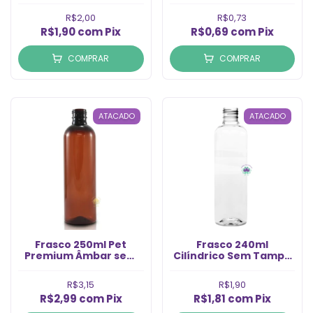
R$2,00
R$0,73
R$1,90
com
Pix
R$0,69
com
Pix
COMPRAR
COMPRAR
ATACADO
ATACADO
Frasco 250ml Pet
Frasco 240ml
Premium Âmbar sem
Cilíndrico Sem Tampa
Tampa Rosca 24/415
Rosca 24/415 (1un)
(1un)
R$3,15
R$1,90
R$2,99
com
Pix
R$1,81
com
Pix