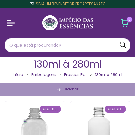
SEJA UM REVENDEDOR PROARTESANATO
0
130ml à 280ml
Início
Embalagens
Frascos Pet
130ml à 280ml
Ordenar
ATACADO
ATACADO