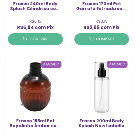
Frasco 240ml Body
Frasco 170ml Pet
Splash Cilíndrico com
Garrafa Estriada sem
Válvula Spray Prata
Tampa Rosca 24/410
(Un)
(1un)
R$6,15
R$3,15
R$5,84
com
Pix
R$2,99
com
Pix
COMPRAR
COMPRAR
ATACADO
ATACADO
Frasco 185ml Pet
Frasco 200ml Body
Bojudinha Âmbar sem
Splash New Isabelle
Tampa Rosca 24/410
com Válvula Spray
(1un)
Preta Rosca 24/410