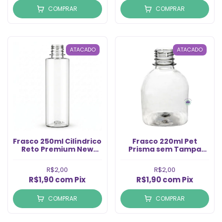
COMPRAR
COMPRAR
ATACADO
ATACADO
Frasco 250ml Cilíndrico
Frasco 220ml Pet
Reto Premium New
Prisma sem Tampa
sem Tampa Rosca
Rosca 28/410 (1un)
28/410 (Un)
R$2,00
R$2,00
R$1,90
com
Pix
R$1,90
com
Pix
COMPRAR
COMPRAR