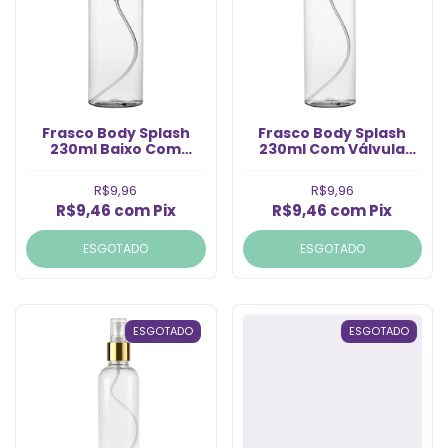
Frasco Body Splash
Frasco Body Splash
230ml Baixo Com
230ml Com Válvula
Válvula Ouro Rosca
Prata Rosca. 24/410
24/410 (Un)
(Un)
R$9,96
R$9,96
R$9,46
com
Pix
R$9,46
com
Pix
ESGOTADO
ESGOTADO
ESGOTADO
ESGOTADO