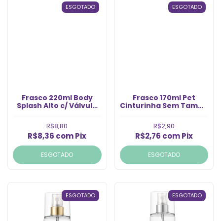
ESGOTADO
ESGOTADO
Frasco 220ml Body
Frasco 170ml Pet
Splash Alto c/ Válvula
Cinturinha Sem Tampa
Ouro 24/410
Rosca 24/410 (1un)
R$8,80
R$2,90
R$8,36
com
Pix
R$2,76
com
Pix
ESGOTADO
ESGOTADO
ESGOTADO
ESGOTADO