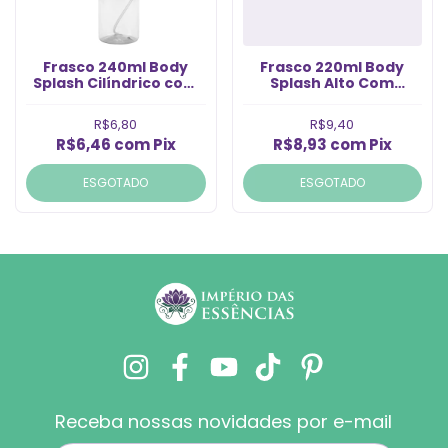
Frasco 240ml Body
Frasco 220ml Body
Splash Cilíndrico com
Splash Alto Com
Válvula Spray Ouro
Válvula Prata Rosca
(Un)
24/410 (Un)
R$6,80
R$9,40
R$6,46
com
Pix
R$8,93
com
Pix
ESGOTADO
ESGOTADO
Receba nossas novidades por e-mail