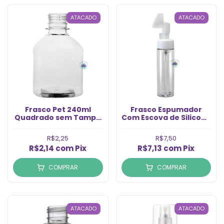
ATACADO
ATACADO
Frasco Pet 240ml
Frasco Espumador
Quadrado sem Tampa
Com Escova de Silicone
Rosca 28/410 (1un)
200ml (1un)
R$2,25
R$7,50
R$2,14
com
Pix
R$7,13
com
Pix
COMPRAR
COMPRAR
ATACADO
ATACADO