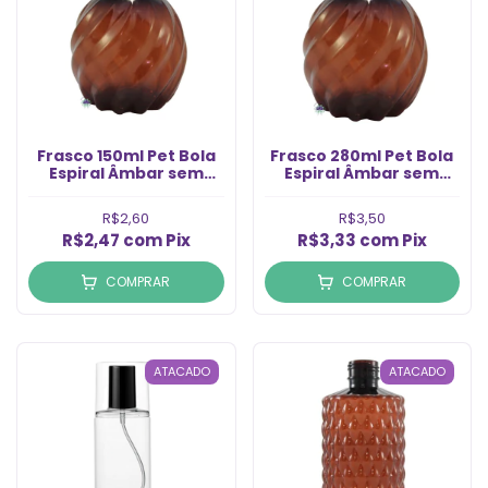
Frasco 150ml Pet Bola
Frasco 280ml Pet Bola
Espiral Âmbar sem
Espiral Âmbar sem
Tampa Rosca 24/410
Tampa Rosca 24/410
(1un)
(1un)
R$2,60
R$3,50
R$2,47
com
Pix
R$3,33
com
Pix
COMPRAR
COMPRAR
ATACADO
ATACADO