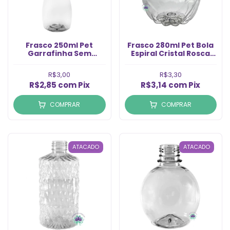
Frasco 250ml Pet
Frasco 280ml Pet Bola
Garrafinha Sem
Espiral Cristal Rosca
Tampa Rosca 24/415
24/410 (1un)
(1un)
R$3,00
R$3,30
R$2,85
com
Pix
R$3,14
com
Pix
COMPRAR
COMPRAR
ATACADO
ATACADO