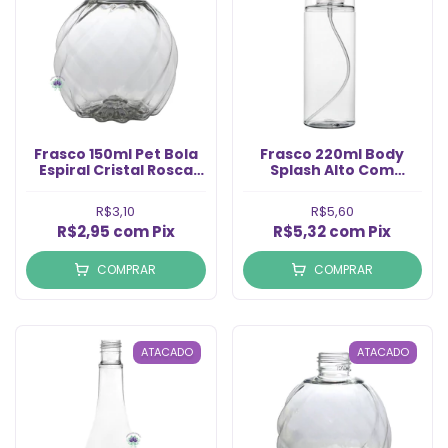
Frasco 150ml Pet Bola
Frasco 220ml Body
Espiral Cristal Rosca
Splash Alto Com
24/410 (1un)
Válvula Natural Rosca
24/410 (Un)
R$3,10
R$5,60
R$2,95
com
Pix
R$5,32
com
Pix
COMPRAR
COMPRAR
ATACADO
ATACADO