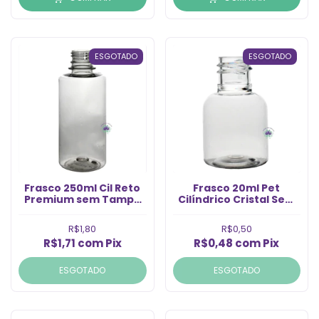
ESGOTADO
ESGOTADO
Frasco 250ml Cil Reto
Frasco 20ml Pet
Premium sem Tampa
Cilíndrico Cristal Sem
Rosca 28/410 (1un)
Tampa Rosca 18/415
(1un)
R$1,80
R$0,50
R$1,71
com
Pix
R$0,48
com
Pix
ESGOTADO
ESGOTADO