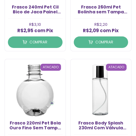
Frasco 240ml Pet Cil
Frasco 260ml Pet
Bico de Jaca Painel
Bolinha sem Tampa
sem Tampa Rosca
Rosca 28/410 (1un)
24/410 (1un)
R$3,10
R$2,20
R$2,95
com
Pix
R$2,09
com
Pix
COMPRAR
COMPRAR
ATACADO
ATACADO
Frasco 220ml Pet Bola
Frasco Body Splash
Ouro Fino Sem Tampa
230ml Com Válvula
Rosca 28/410 (1un)
Preta Rosca 24/410