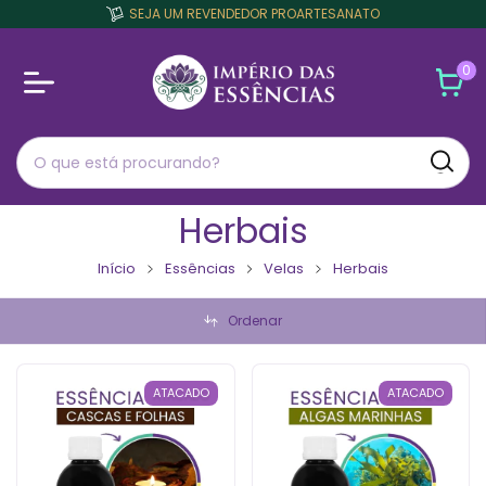
SEJA UM REVENDEDOR PROARTESANATO
0
Herbais
Início
Essências
Velas
Herbais
Ordenar
ATACADO
ATACADO