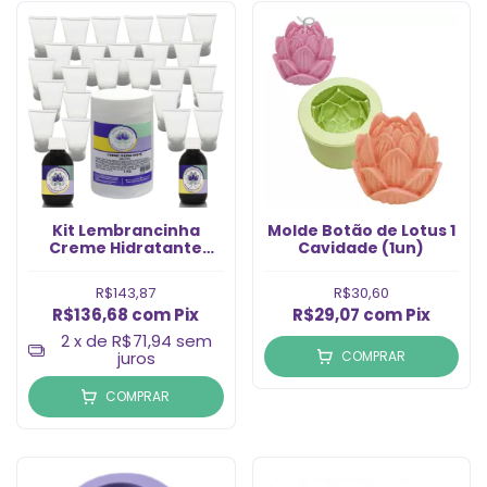
Kit Lembrancinha
Molde Botão de Lotus 1
Creme Hidratante
Cavidade (1un)
Linda Mulher
R$143,87
R$30,60
R$136,68
com
Pix
R$29,07
com
Pix
2
x de
R$71,94
sem
juros
COMPRAR
COMPRAR