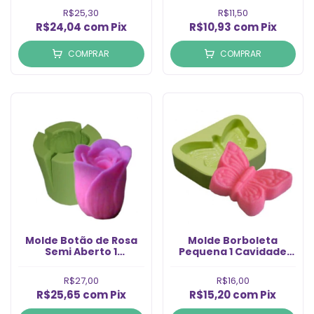
R$25,30
R$11,50
R$24,04
com
Pix
R$10,93
com
Pix
COMPRAR
COMPRAR
Molde Botão de Rosa
Molde Borboleta
Semi Aberto 1
Pequena 1 Cavidade
Cavidade (1un)
(1un)
R$27,00
R$16,00
R$25,65
com
Pix
R$15,20
com
Pix