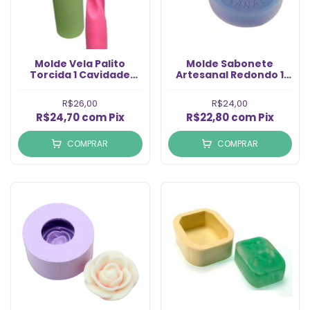
Molde Vela Palito
Molde Sabonete
Torcida 1 Cavidade
Artesanal Redondo 1
(1un)
Cavidade (1un)
R$26,00
R$24,00
R$24,70
com
Pix
R$22,80
com
Pix
COMPRAR
COMPRAR