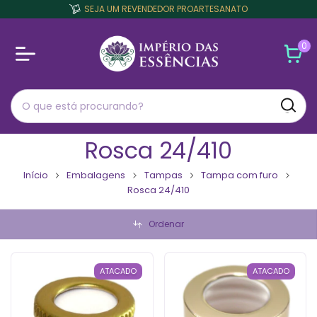
SEJA UM REVENDEDOR PROARTESANATO
0
Rosca 24/410
Início
Embalagens
Tampas
Tampa com furo
Rosca 24/410
Ordenar
ATACADO
ATACADO