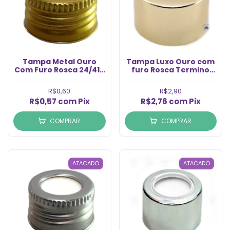
Tampa Metal Ouro
Tampa Luxo Ouro com
Com Furo Rosca 24/410
furo Rosca Termino
(1un)
24/410 (1un)
R$0,60
R$2,90
R$0,57
com
Pix
R$2,76
com
Pix
COMPRAR
COMPRAR
ATACADO
ATACADO