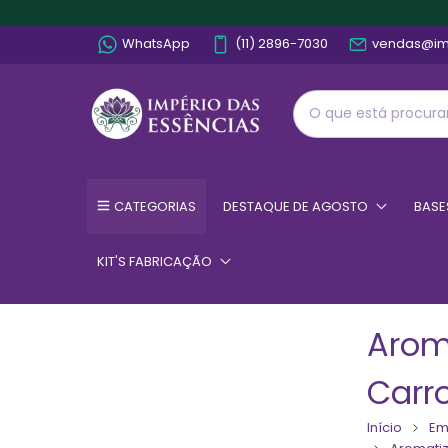
WhatsApp
(11) 2896-7030
vendas@im
CATEGORIAS
DESTAQUE DE AGOSTO
BASE
KIT'S FABRICAÇÃO
Arom
Carr
Início
Em