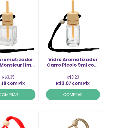
 Aromatizador
Vidro Aromatizador
Monsieur 11ml
Carro Picolo 9ml com
Vareta (Un)
vareta (PÇ)
R$3,35
R$3,23
,18
com
Pix
R$3,07
com
Pix
COMPRAR
COMPRAR