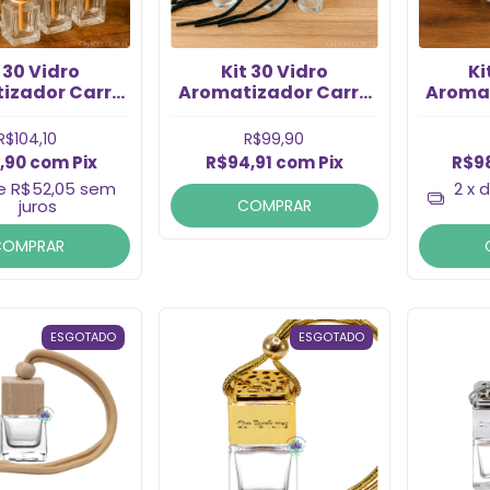
t 30 Vidro
Kit 30 Vidro
Ki
izador Carro
Aromatizador Carro
Aromat
eur 11ml com
Picolo 9ml com
Monsie
a (30 peças)
vareta (30 pç)
R$104,10
R$99,90
,90
com
Pix
R$94,91
com
Pix
R$9
de
R$52,05
sem
2
x 
juros
COMPRAR
COMPRAR
ESGOTADO
ESGOTADO