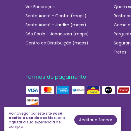
Ver Endereços
Quem s
Santo André - Centro (maps)
Rastrear
Santo André - Jardim (maps)
Como c
São Paulo - Jabaquara (maps)
Pergunt
Centro de Distribuição (maps)
Seguran
Fretes
Formas de pagamento
Ao navegar por este site
você
aceita o uso de cookies
para
Aceitar e fechar
agilizar a sua experiência de
Império das Essências
compra.