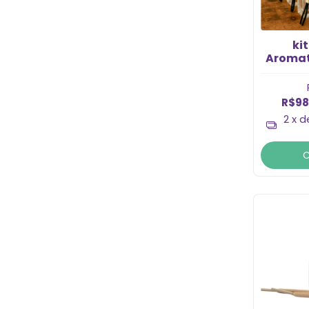
ki
Aromat
Monsi
varet
R$98
2
x 