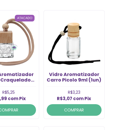
ATACADO
 Aromatizador
Vidro Aromatizador
 Craquelado
Carro Picolo 9ml (1un)
0ml (1un)
R$5,25
R$3,23
,99
com
Pix
R$3,07
com
Pix
COMPRAR
COMPRAR