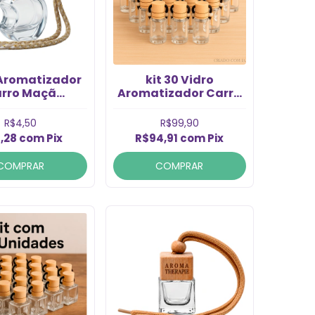
 Aromatizador
kit 30 Vidro
arro Maç
Aromatizador Carro
sparente 5ml
Picolo 9ml (30 pç)
(1un)
R$4,50
R$99,90
,28
com
Pix
R$94,91
com
Pix
COMPRAR
COMPRAR