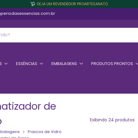
SEJA UM REVENDEDOR PROARTESANATO
periodasessencias.com.br
S
ESSÊNCIAS
EMBALAGENS
PRODUTOS PRONTOS
atizador de
o
Exibindo 24 produtos
balagens
Frascos de Vidro