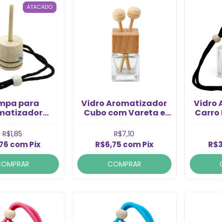
ATACADO
mpa para
Vidro Aromatizador
Vidro
matizador
Cubo com Vareta e
Carro 
o Preto com
Suporte com Prisilha
com 
a Modelo 12
8ml (1un)
R$1,85
R$7,10
13/410 (1un)
,76
com
Pix
R$6,75
com
Pix
R$3
COMPRAR
COMPRAR