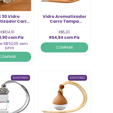
t 30 Vidro
Vidro Aromatizador
izador Carro
Carro Tampa
ur 11ml (30Un)
Madeira c/ Escrita
5ml (1un)
R$104,10
R$5,20
8,90
com
Pix
R$4,94
com
Pix
de
R$52,05
sem
juros
COMPRAR
COMPRAR
ESGOTADO
ESGOTADO