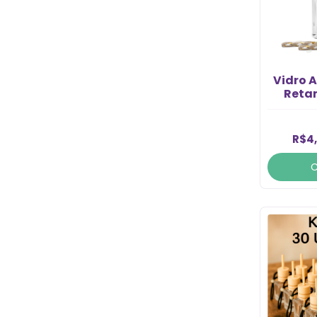
Vidro 
Reta
Carro C
R$4