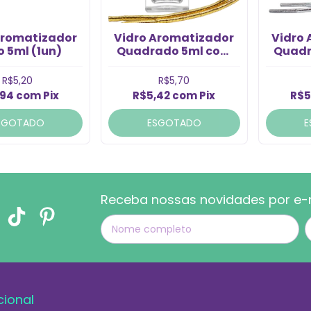
Aromatizador
Vidro Aromatizador
Vidro
 5ml (1un)
Quadrado 5ml com
Quadr
Tampa Ouro (Un)
Tampa
R$5,20
R$5,70
,94
com
Pix
R$5,42
com
Pix
R$5
SGOTADO
ESGOTADO
E
Receba nossas novidades por e-
cional