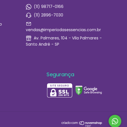
(11) 98717-0166
(11) 2896-7030
o
vendas@imperiodasessencias.com.br
Av. Palmares, 104 - Vila Palmares -
Santo André - SP
Segurança