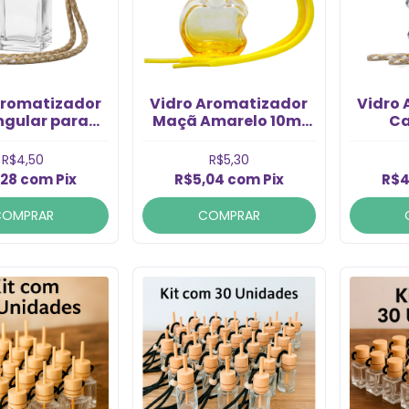
Aromatizador
Vidro Aromatizador
Vidro
ngular para
Maçã Amarelo 10ml
C
ubo 5ml (1un)
(un)
Tran
R$4,50
R$5,30
,28
com
Pix
R$5,04
com
Pix
R$4
COMPRAR
COMPRAR