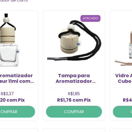
ador de Carro
ATACADO
Aromatizador
Tampa para
Vidro
eur 11ml com
Aromatizador
Cubo
 de Madeira
Cordão Preto Modelo
1
(1Un)
01 Rosca 13/410 (1un)
R$3,37
R$1,85
,20
com
Pix
R$1,76
com
Pix
R$4
COMPRAR
COMPRAR