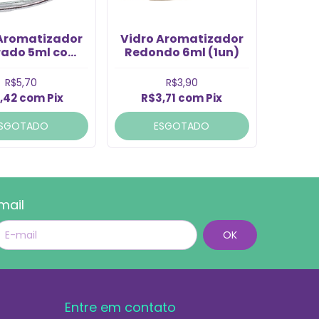
 Aromatizador
Vidro Aromatizador
ado 5ml com
Redondo 6ml (1un)
 Prata (Un)
R$5,70
R$3,90
,42
com
Pix
R$3,71
com
Pix
SGOTADO
ESGOTADO
mail
Entre em contato