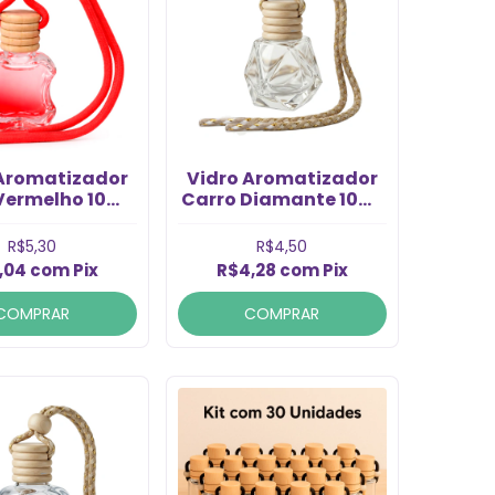
 Aromatizador
Vidro Aromatizador
ermelho 10ml
Carro Diamante 10ml
(1un)
(1un)
R$5,30
R$4,50
,04
com
Pix
R$4,28
com
Pix
COMPRAR
COMPRAR