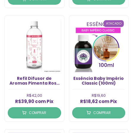
ATACADO
Refil Difusor de
Essência Baby Império
Aromas Pimenta Rosa
Classic (100ml)
(500ml)
R$42,00
R$19,60
R$39,90
com
Pix
R$18,62
com
Pix
COMPRAR
COMPRAR