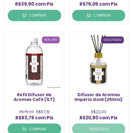
R$39,90
com
Pix
R$75,05
com
Pix
COMPRAR
COMPRAR
15
%
OFF
ESGOTADO
Refil Difusor de
Difusor de Aromas
Aromas Café (1LT)
Império Gold (250ml)
R$79,00
R$67,15
R$22,00
R$63,79
com
Pix
R$20,90
com
Pix
COMPRAR
ESGOTADO