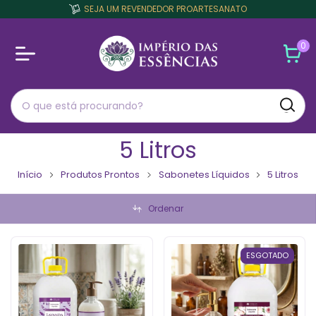
SEJA UM REVENDEDOR PROARTESANATO
0
5 Litros
Início
Produtos Prontos
Sabonetes Líquidos
5 Litros
Ordenar
ESGOTADO