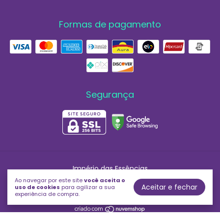
Formas de pagamento
Segurança
Império das Essências
©2026. Império das Essências - 03706592000230. Todos os direitos
Ao navegar por este site
você aceita o
Aceitar e fechar
uso de cookies
para agilizar a sua
reservados.
experiência de compra.