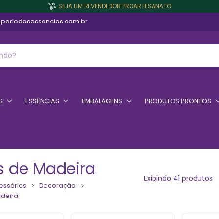
SEJA UM REVENDEDOR PROARTESANATO
periodasessencias.com.br
S
ESSÊNCIAS
EMBALAGENS
PRODUTOS PRONTOS
es de Madeira
Exibindo 41 produtos
essórios
Decoração
adeira