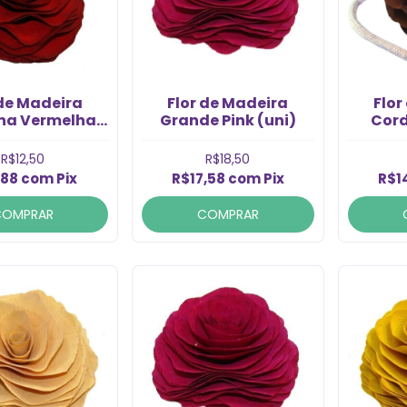
 de Madeira
Flor de Madeira
Flor
na Vermelha
Grande Pink (uni)
Cor
(uni)
Media
R$12,50
R$18,50
,88
com
Pix
R$17,58
com
Pix
R$1
COMPRAR
COMPRAR