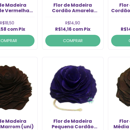
 de Madeira
Flor de Madeira
Flor
e Vermelha
Cordão Amarela
Cordão
(uni)
Media com Cordão
com 
(1Un)
R$18,50
R$14,90
,58
com
Pix
R$14,16
com
Pix
R$1
COMPRAR
COMPRAR
 de Madeira
Flor de Madeira
Flor
 Marrom (uni)
Pequena Cordão
Média