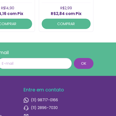
26x3mm (1un).
R$14,90
R$2,99
4,16
com
Pix
R$2,84
com
Pix
COMPRAR
COMPRAR
mail
Entre em contato
(11) 98717-0166
(11) 2896-7030
o