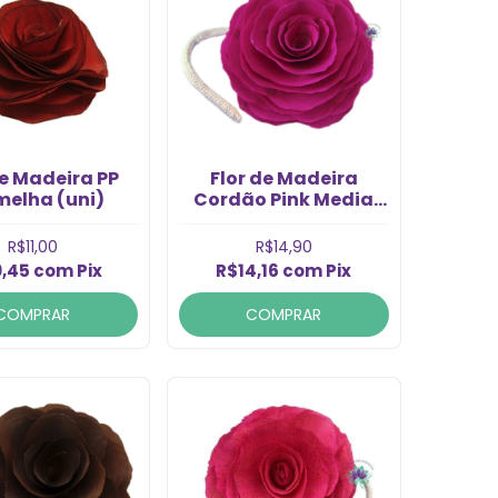
de Madeira PP
Flor de Madeira
melha (uni)
Cordão Pink Media
com Cordão (1Un)
R$11,00
R$14,90
0,45
com
Pix
R$14,16
com
Pix
COMPRAR
COMPRAR