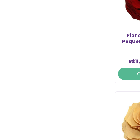
Flor
Peque
R$11