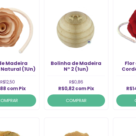
 de Madeira
Bolinha de Madeira
Flor
Natural (1Un)
N° 2 (1un)
Cord
Media
R$12,50
R$0,86
,88
com
Pix
R$0,82
com
Pix
R$1
COMPRAR
COMPRAR