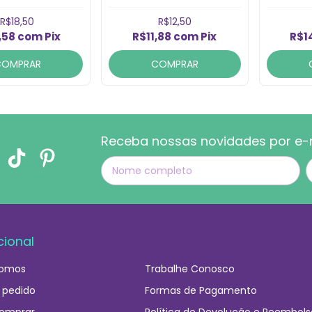
Roxa (UN)
R$18,50
R$12,50
,58
com
Pix
R$11,88
com
Pix
R$1
COMPRAR
COMPRAR
Receba nossas novidades por e-
cional
omos
Trabalhe Conosco
 pedido
Formas de Pagamento
omprar
Política de Devolução e Reembols