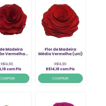
 de Madeira
Flor de Madeira
ão Vermelha
Média Vermelha (uni)
 com Cordão
(1Un)
R$14,90
R$14,90
4,16
com
Pix
R$14,16
com
Pix
COMPRAR
COMPRAR