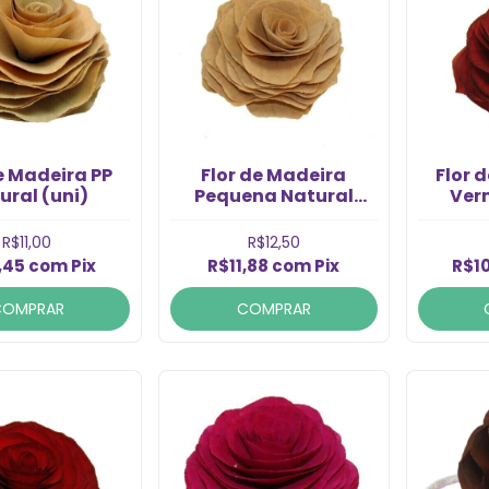
e Madeira PP
Flor de Madeira
Flor 
ural (uni)
Pequena Natural
Ver
(uni)
R$11,00
R$12,50
,45
com
Pix
R$11,88
com
Pix
R$1
COMPRAR
COMPRAR