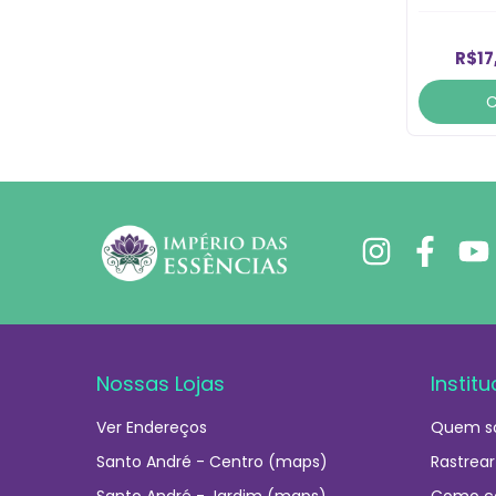
R$17
Nossas Lojas
Institu
Ver Endereços
Quem s
Santo André - Centro (maps)
Rastrear
Santo André - Jardim (maps)
Como c