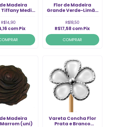
 de Madeira
Flor de Madeira
 Tiffany Media
Grande Verde-Limão
Cordão (1Un)
(uni)
R$14,90
R$18,50
4,16
com
Pix
R$17,58
com
Pix
COMPRAR
COMPRAR
 de Madeira
Vareta Concha Flor
 Marrom (uni)
Prata e Branco