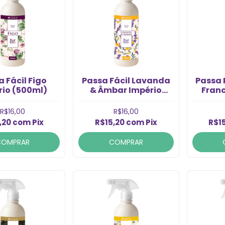
 Fácil Figo
Passa Fácil Lavanda
Passa 
rio (500ml)
& Âmbar Império
Fran
(500ml)
R$16,00
R$16,00
,20
com
Pix
R$15,20
com
Pix
R$1
COMPRAR
COMPRAR