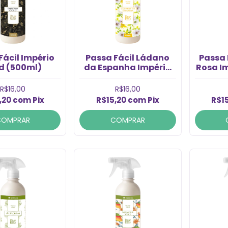
Fácil Império
Passa Fácil Ládano
Passa 
d (500ml)
da Espanha Império
Rosa I
(500ml)
R$16,00
R$16,00
,20
com
Pix
R$15,20
com
Pix
R$1
COMPRAR
COMPRAR