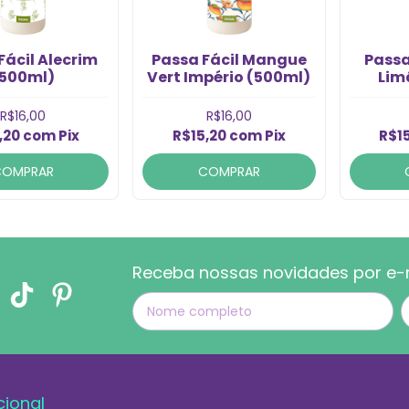
Fácil Alecrim
Passa Fácil Mangue
Passa
500ml)
Vert Império (500ml)
Lim
R$16,00
R$16,00
,20
com
Pix
R$15,20
com
Pix
R$1
COMPRAR
COMPRAR
Receba nossas novidades por e-
cional