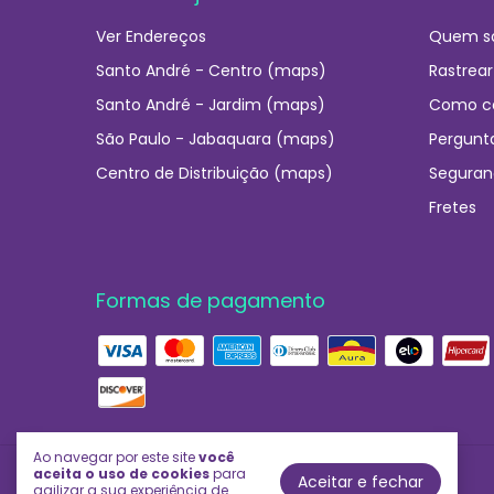
Ver Endereços
Quem s
Santo André - Centro (maps)
Rastrear
Santo André - Jardim (maps)
Como c
São Paulo - Jabaquara (maps)
Pergunt
Centro de Distribuição (maps)
Seguran
Fretes
Formas de pagamento
Ao navegar por este site
você
aceita o uso de cookies
para
Aceitar e fechar
Império das Essências
agilizar a sua experiência de