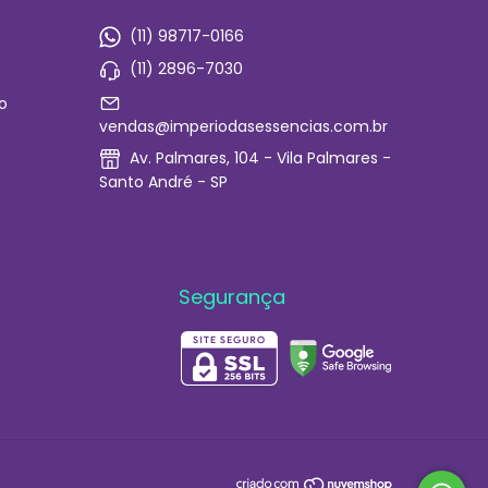
(11) 98717-0166
(11) 2896-7030
o
vendas@imperiodasessencias.com.br
Av. Palmares, 104 - Vila Palmares -
Santo André - SP
Segurança