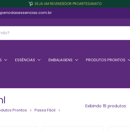
SEJA UM REVENDEDOR PROARTESANATO
periodasessencias.com.br
S
ESSÊNCIAS
EMBALAGENS
PRODUTOS PRONTOS
l
Exibindo 16 produtos
odutos Prontos
Passa Fácil