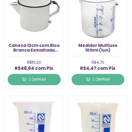
Caneca 12cm com Bico
Medidor Multiuso
Branca Esmaltada
100ml (1un)
(1Un)
R$51,20
R$4,70
R$48,64
com
Pix
R$4,47
com
Pix
COMPRAR
COMPRAR