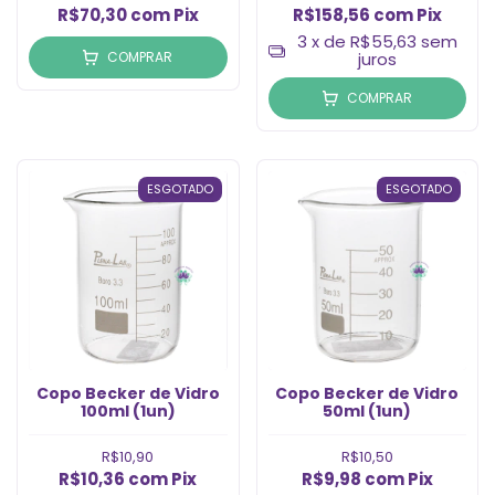
R$70,30
com
Pix
R$158,56
com
Pix
3
x de
R$55,63
sem
COMPRAR
juros
COMPRAR
ESGOTADO
ESGOTADO
Copo Becker de Vidro
Copo Becker de Vidro
100ml (1un)
50ml (1un)
R$10,90
R$10,50
R$10,36
com
Pix
R$9,98
com
Pix