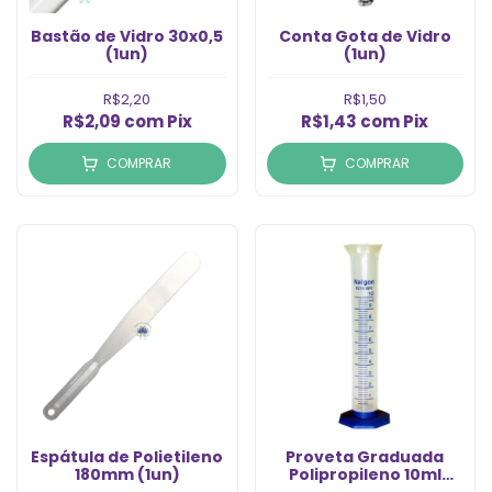
Bastão de Vidro 30x0,5
Conta Gota de Vidro
(1un)
(1un)
R$2,20
R$1,50
R$2,09
com
Pix
R$1,43
com
Pix
COMPRAR
COMPRAR
Espátula de Polietileno
Proveta Graduada
180mm (1un)
Polipropileno 10ml
(1un)