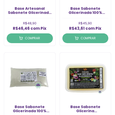
Base Artesanal
Base Sabonete
Sabonete Glicerinada
Glicerinada 100%
Transparente (1kg)
Vegetal V&G
Transparente (1Kg)
R$48,90
R$45,90
R$46,46
com
Pix
R$43,61
com
Pix
COMPRAR
COMPRAR
Base Sabonete
Base Sabonete
Glicerinada 100%
Glicerina
Vegetal V&G Branca
Transparente 100%