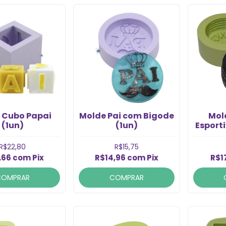
 Cubo Papai
Molde Pai com Bigode
Mol
(1un)
(1un)
Esport
R$22,80
R$15,75
,66
com
Pix
R$14,96
com
Pix
R$1
COMPRAR
COMPRAR