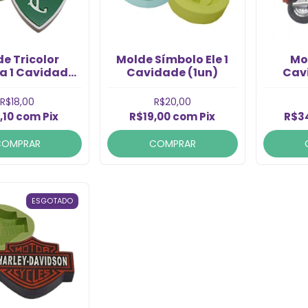
e Tricolor
Molde Símbolo Ele 1
Mo
a 1 Cavidade
Cavidade (1un)
Cav
(1un)
R$18,00
R$20,00
,10
com
Pix
R$19,00
com
Pix
R$3
COMPRAR
COMPRAR
ESGOTADO