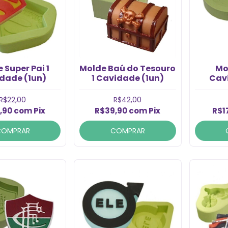
 Super Pai 1
Molde Baú do Tesouro
Mo
dade (1un)
1 Cavidade (1un)
Cav
R$22,00
R$42,00
,90
com
Pix
R$39,90
com
Pix
R$1
COMPRAR
COMPRAR