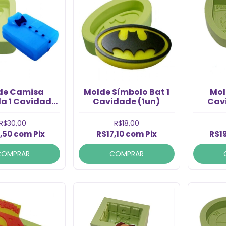
de Camisa
Molde Símbolo Bat 1
Mol
a 1 Cavidade
Cavidade (1un)
Cav
(1un)
R$30,00
R$18,00
,50
com
Pix
R$17,10
com
Pix
R$1
COMPRAR
COMPRAR