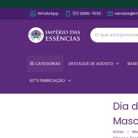
WhatsApp
(11) 2896-7030
vendas@im
CATEGORIAS
DESTAQUE DE AGOSTO
BASE
KIT'S FABRICAÇÃO
Dia d
Masc
Início
Mo