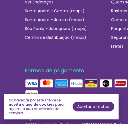
Ver Endereços
Quem s
Santo André - Centro (maps)
Rastrear
Santo André - Jardim (maps)
Como c
São Paulo - Jabaquara (maps)
Pergunt
Centro de Distribuição (maps)
Seguran
Fretes
Formas de pagamento
Ao navegar por este site
você
aceita o uso de cookies
para
Aceitar e fechar
agilizar a sua experiência de
compra.
Império das Essências
©2026. Império das Essências - 03706592000230. Todos os