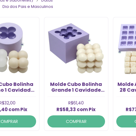
elas e Sabonetes)
Datas
Dia dos Pais e Masculinos
Cubo Bolinha
Molde Cubo Bolinha
Molde 
o 1 Cavidade
Grande 1 Cavidade
28 Ca
(1un)
(1un)
R$32,00
R$61,40
,40
com
Pix
R$58,33
com
Pix
R$7
COMPRAR
COMPRAR