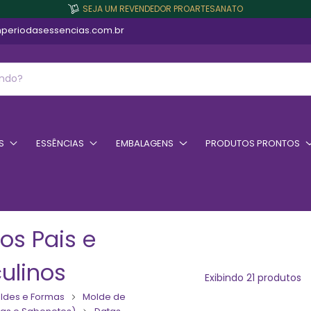
SEJA UM REVENDEDOR PROARTESANATO
periodasessencias.com.br
S
ESSÊNCIAS
EMBALAGENS
PRODUTOS PRONTOS
os Pais e
ulinos
Exibindo 21 produtos
ldes e Formas
Molde de