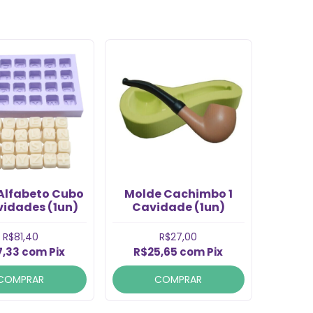
Alfabeto Cubo
Molde Cachimbo 1
vidades (1un)
Cavidade (1un)
R$81,40
R$27,00
7,33
com
Pix
R$25,65
com
Pix
COMPRAR
COMPRAR