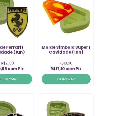
de Ferrari 1
Molde Símbolo Super 1
idade (1un)
Cavidade (1un)
R$21,00
R$18,00
9,95
com
Pix
R$17,10
com
Pix
COMPRAR
COMPRAR