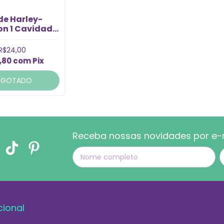
de Harley-
on 1 Cavidade
(1un)
R$24,00
,80
com
Pix
SGOTADO
Receba nossas novidades por e-
cional