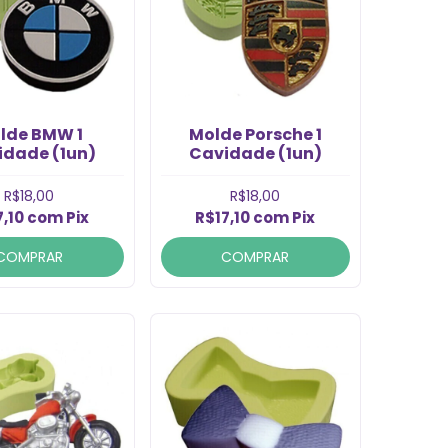
lde BMW 1
Molde Porsche 1
idade (1un)
Cavidade (1un)
R$18,00
R$18,00
7,10
com
Pix
R$17,10
com
Pix
COMPRAR
COMPRAR