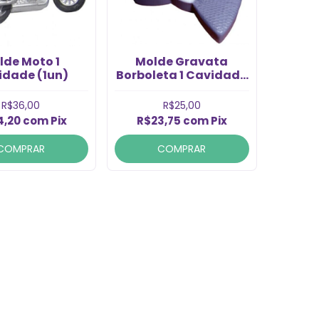
lde Moto 1
Molde Gravata
idade (1un)
Borboleta 1 Cavidade
(1un)
R$36,00
R$25,00
4,20
com
Pix
R$23,75
com
Pix
COMPRAR
COMPRAR