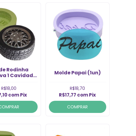
de Rodinha
Molde Papai (1un)
iva 1 Cavidade
(1un)
R$18,00
R$18,70
7,10
com
Pix
R$17,77
com
Pix
COMPRAR
COMPRAR