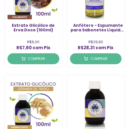
Extrato Glicólico de
Anfótero - Espumante
Erva Doce (100ml)
para Sabonetes Líquidos
e Shampoos -
Cocoamidopropilbetaína
R$8,00
R$29,80
(1l)
R$7,60
com
Pix
R$28,31
com
Pix
COMPRAR
COMPRAR