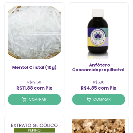
Anfótero -
Mentol Cristal (10g)
Cocoamidopropilbetaína
(100ml)
R$12,50
R$5,10
R$11,88
com
Pix
R$4,85
com
Pix
COMPRAR
COMPRAR