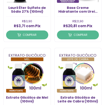
Lauril Éter Sulfato de
Base Creme
Sódio 27% (100ml)
Hidratante com Ureia
Império (1kg)
R$3,90
R$21,90
R$3,71
com
Pix
R$20,81
com
Pix
COMPRAR
COMPRAR
Extrato Glicólico de Mel
Extrato Glicólico de
(100ml)
Leite de Cabra (100ml)