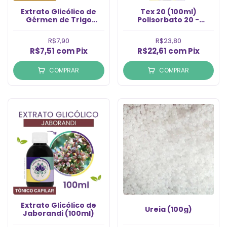
Extrato Glicólico de
Tex 20 (100ml)
Gérmen de Trigo
Polisorbato 20 -
(100ml)
Tween20
R$7,90
R$23,80
R$7,51
com
Pix
R$22,61
com
Pix
COMPRAR
COMPRAR
Extrato Glicólico de
Ureia (100g)
Jaborandi (100ml)