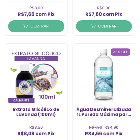
R$8,00
R$8,00
R$7,60
com
Pix
R$7,60
com
Pix
COMPRAR
COMPRAR
38
%
OFF
Extrato Glicólico de
Água Desmineralizada
Lavanda (100ml)
1L Pureza Máxima para
Uso Geral
R$8,50
R$7,90
R$4,90
R$8,08
com
Pix
R$4,66
com
Pix