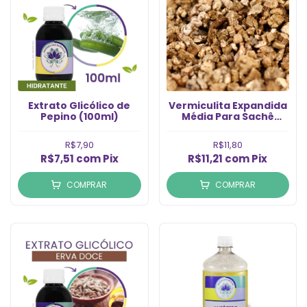
Extrato Glicólico de
Vermiculita Expandida
Pepino (100ml)
Média Para Sachê
(500g)
R$7,90
R$11,80
R$7,51
com
Pix
R$11,21
com
Pix
COMPRAR
COMPRAR