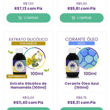
R$7,50
R$5,90
R$7,13
com
Pix
R$5,61
com
Pix
COMPRAR
COMPRAR
Extrato Glicólico de
Corante Óleo Azul
Hamamélis (100ml)
(100ml)
R$12,00
R$8,75
R$11,40
com
Pix
R$8,31
com
Pix