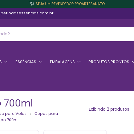
SEJA UM REVENDEDOR PROARTESANATO
periodasessencias.com.br
S
ESSÊNCIAS
EMBALAGENS
PRODUTOS PRONTOS
 700ml
Exibindo 2 produtos
do para Velas
Copos para
po 700ml