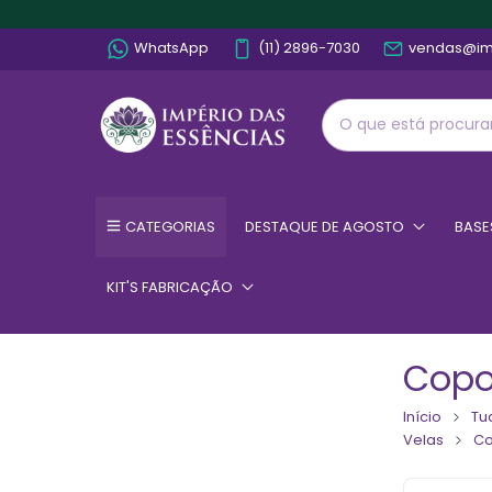
WhatsApp
(11) 2896-7030
vendas@im
CATEGORIAS
DESTAQUE DE AGOSTO
BASE
KIT'S FABRICAÇÃO
Copo
Início
Tu
Velas
Co