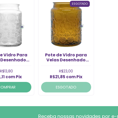
ESGOTADO
e Vidro Para
Pote de Vidro para
 Desenhado
Velas Desenhado
0ml (1Un)
mbar 700ml (1un)
R$13,80
R$23,00
,11
com
Pix
R$21,85
com
Pix
COMPRAR
ESGOTADO
Receba nossas novidades por e-