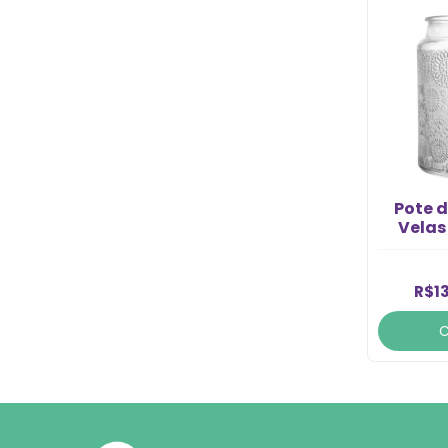
Pote d
Velas
70
R$13