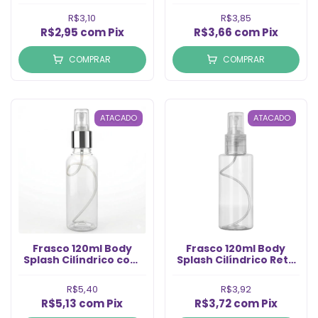
(Un)
(Un)
R$3,10
R$3,85
R$2,95
com
Pix
R$3,66
com
Pix
COMPRAR
COMPRAR
ATACADO
ATACADO
Frasco 120ml Body
Frasco 120ml Body
Splash Cilíndrico com
Splash Cilíndrico Reto
Válvula Spray Prata
com Válvula Spray
(Un)
Natural Rosca 24 (Un)
R$5,40
R$3,92
R$5,13
com
Pix
R$3,72
com
Pix