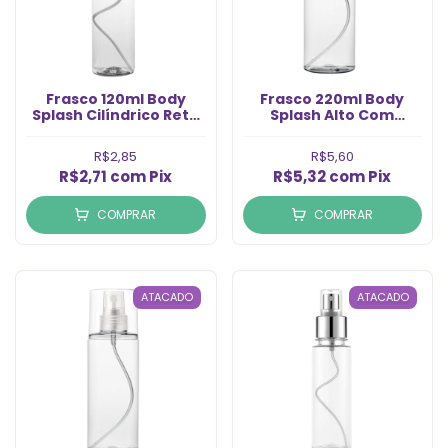
Frasco 120ml Body
Frasco 220ml Body
Splash Cilíndrico Reto
Splash Alto Com
com Válvula Spray
Válvula Natural Rosca
Natural Rosca 28 (Un)
24/410 (Un)
R$2,85
R$5,60
R$2,71
com
Pix
R$5,32
com
Pix
COMPRAR
COMPRAR
ATACADO
ATACADO