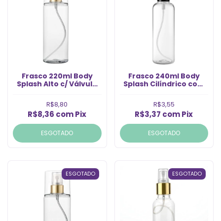
Frasco 220ml Body
Frasco 240ml Body
Splash Alto c/ Válvula
Splash Cilíndrico com
Ouro 24/410
Válvula Spray Preta
(Un)
R$8,80
R$3,55
R$8,36
com
Pix
R$3,37
com
Pix
ESGOTADO
ESGOTADO
ESGOTADO
ESGOTADO