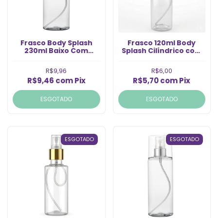
Frasco Body Splash
Frasco 120ml Body
230ml Baixo Com
Splash Cilíndrico com
Válvula Ouro Rosca
Válvula Spray Ouro
24/410 (Un)
(Un)
R$9,96
R$6,00
R$9,46
com
Pix
R$5,70
com
Pix
ESGOTADO
ESGOTADO
ESGOTADO
ESGOTADO