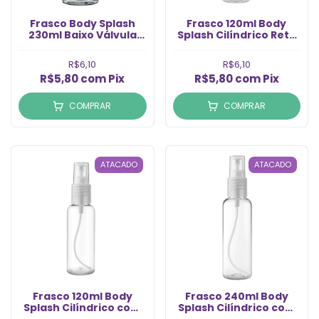
Frasco Body Splash
Frasco 120ml Body
230ml Baixo Válvula
Splash Cilíndrico Reto
Natural Rosca 24/410
com Válvula Spray
(Un)
Prata Rosca 28(Un)
R$6,10
R$6,10
R$5,80
com
Pix
R$5,80
com
Pix
COMPRAR
COMPRAR
ATACADO
ATACADO
Frasco 120ml Body
Frasco 240ml Body
Splash Cilíndrico com
Splash Cilíndrico com
Válvula Spray Natural
Válvula Spray Natural