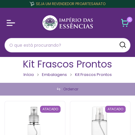
SEJA UM REVENDEDOR PROARTESANATO
0
Kit Frascos Prontos
Início
Embalagens
Kit Frascos Prontos
Ordenar
ATACADO
ATACADO