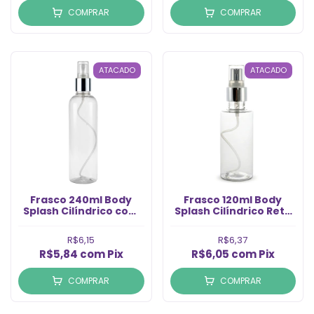
COMPRAR
COMPRAR
ATACADO
ATACADO
Frasco 240ml Body
Frasco 120ml Body
Splash Cilíndrico com
Splash Cilíndrico Reto
Válvula Spray Prata
com Válvula Spray
(Un)
Prata Rosca 24 (Un)
R$6,15
R$6,37
R$5,84
com
Pix
R$6,05
com
Pix
COMPRAR
COMPRAR