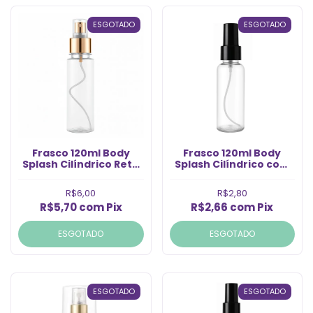
ESGOTADO
ESGOTADO
Frasco 120ml Body
Frasco 120ml Body
Splash Cilíndrico Reto
Splash Cilíndrico com
com Válvula Spray
Válvula Spray Preto
Ouro Rosca 28 (Un)
(Un)
R$6,00
R$2,80
R$5,70
com
Pix
R$2,66
com
Pix
ESGOTADO
ESGOTADO
ESGOTADO
ESGOTADO