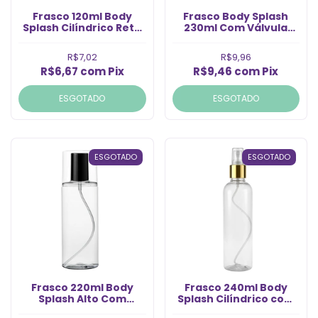
Frasco 120ml Body
Frasco Body Splash
Splash Cilíndrico Reto
230ml Com Válvula
com Válvula Spray
Prata Rosca. 24/410
Ouro Rosca 24 (Un)
(Un)
R$7,02
R$9,96
R$6,67
com
Pix
R$9,46
com
Pix
ESGOTADO
ESGOTADO
ESGOTADO
ESGOTADO
Frasco 220ml Body
Frasco 240ml Body
Splash Alto Com
Splash Cilíndrico com
Válvula Preta Rosca
Válvula Spray Ouro