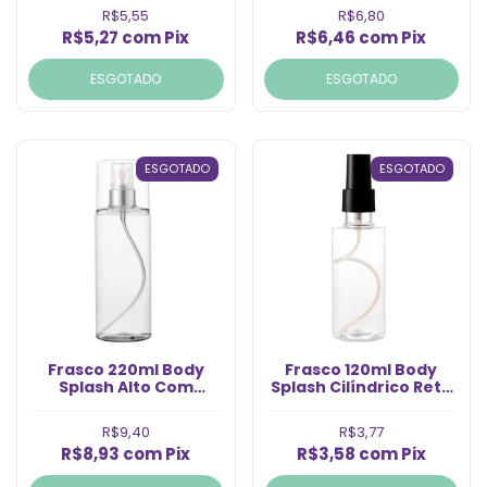
24/410 (Un)
(Un)
R$5,55
R$6,80
R$5,27
com
Pix
R$6,46
com
Pix
ESGOTADO
ESGOTADO
ESGOTADO
ESGOTADO
Frasco 220ml Body
Frasco 120ml Body
Splash Alto Com
Splash Cilíndrico Reto
Válvula Prata Rosca
com Válvula Spray
24/410 (Un)
Preta Rosca 24 (Un)
R$9,40
R$3,77
R$8,93
com
Pix
R$3,58
com
Pix