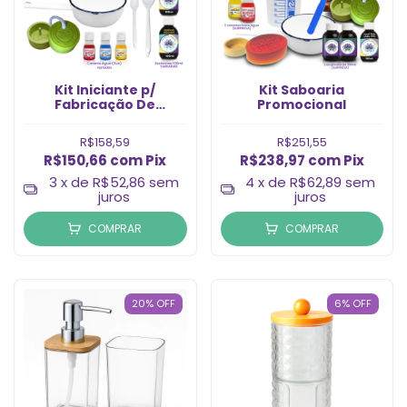
Kit Iniciante p/
Kit Saboaria
Fabricação De
Promocional
Sabonete Glicerinado
Completo com Base
R$158,59
R$251,55
Nossa Terra Essências
R$150,66
com
Pix
R$238,97
com
Pix
Laúril e Moldes
3
x de
R$52,86
sem
4
x de
R$62,89
sem
juros
juros
COMPRAR
COMPRAR
20
%
OFF
6
%
OFF