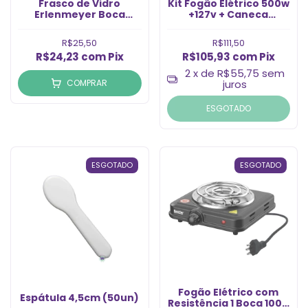
Frasco de Vidro
Kit Fogão Elétrico 500w
Erlenmeyer Boca
+127v + Caneca
Estreita de 50ml (Un)
Esmaltada 12cm
R$25,50
R$111,50
R$24,23
com
Pix
R$105,93
com
Pix
2
x de
R$55,75
sem
COMPRAR
juros
ESGOTADO
ESGOTADO
ESGOTADO
Fogão Elétrico com
Espátula 4,5cm (50un)
Resistência 1 Boca 1000