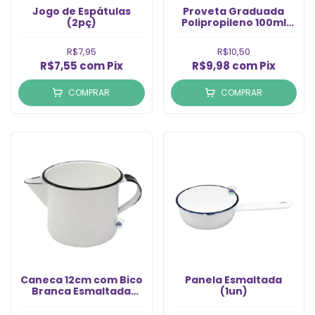
Jogo de Espátulas
Proveta Graduada
(2pç)
Polipropileno 100ml
(1un)
R$7,95
R$10,50
R$7,55
com
Pix
R$9,98
com
Pix
COMPRAR
COMPRAR
Caneca 12cm com Bico
Panela Esmaltada
Branca Esmaltada
(1un)
(1Un)