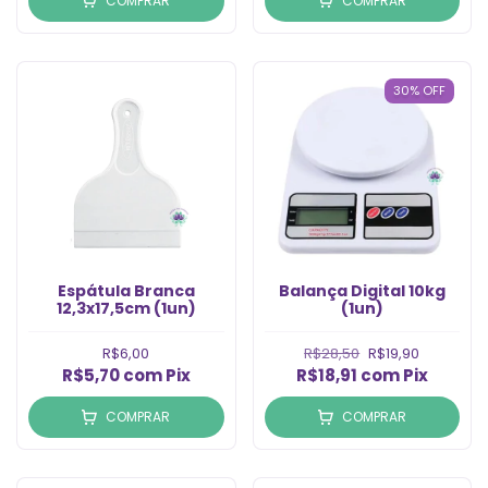
COMPRAR
COMPRAR
30
%
OFF
Espátula Branca
Balança Digital 10kg
12,3x17,5cm (1un)
(1un)
R$6,00
R$28,50
R$19,90
R$5,70
com
Pix
R$18,91
com
Pix
COMPRAR
COMPRAR