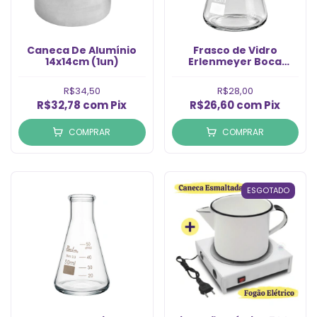
Caneca De Alumínio
Frasco de Vidro
14x14cm (1un)
Erlenmeyer Boca
Estreita de 125ml (Un)
R$34,50
R$28,00
R$32,78
com
Pix
R$26,60
com
Pix
COMPRAR
COMPRAR
ESGOTADO