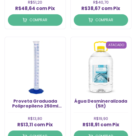
R$51,20
R$40,70
R$48,64
com
Pix
R$38,67
com
Pix
COMPRAR
COMPRAR
ATACADO
Proveta Graduada
Água Desmineralizada
Polipropileno 250ml
(5lt)
(1un)
R$13,80
R$19,90
R$13,11
com
Pix
R$18,91
com
Pix