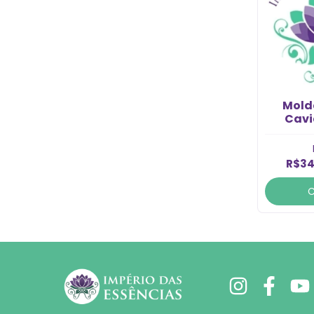
Molde
Cavi
R$34