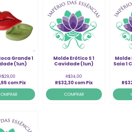
Boca Grande 1
Molde Erótico S 1
Molde
dade (1un)
Cavidade (1un)
Saia 1 
R$29,00
R$34,00
,55
com
Pix
R$32,30
com
Pix
R$3
COMPRAR
COMPRAR