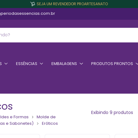
SEJA UM REVENDEDOR PROARTESANATO
periodasessencias.com.br
S
ESSÊNCIAS
EMBALAGENS
PRODUTOS PRONTOS
cos
Exibindo 9 produtos
ldes e Formas
Molde de
elas e Sabonetes)
Eróticos