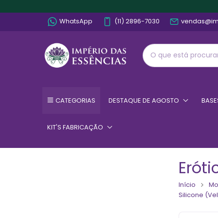
WhatsApp
(11) 2896-7030
vendas@im
CATEGORIAS
DESTAQUE DE AGOSTO
BASE
KIT'S FABRICAÇÃO
Eróti
Início
Mo
Silicone (V