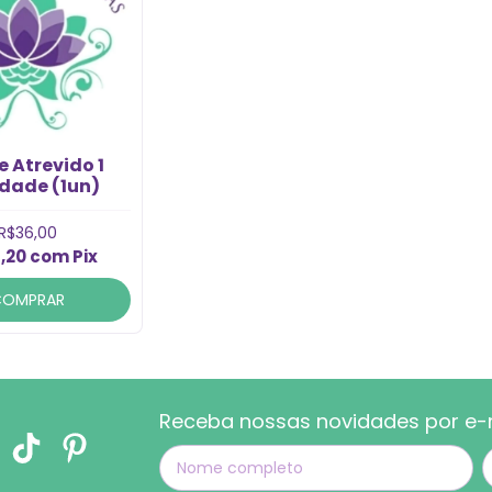
 Atrevido 1
dade (1un)
R$36,00
,20
com
Pix
COMPRAR
Receba nossas novidades por e-