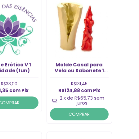
e Erótico V 1
Molde Casal para
idade (1un)
Vela ou Sabonete 1
Cavidade (1un)
R$33,00
R$131,45
1,35
com
Pix
R$124,88
com
Pix
2
x de
R$65,73
sem
COMPRAR
juros
COMPRAR