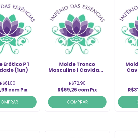
 Erótico P 1
Molde Tronco
Mold
dade (1un)
Masculino 1 Cavidade
Cav
(1un)
R$61,00
R$72,90
,95
com
Pix
R$69,26
com
Pix
R$3
COMPRAR
COMPRAR