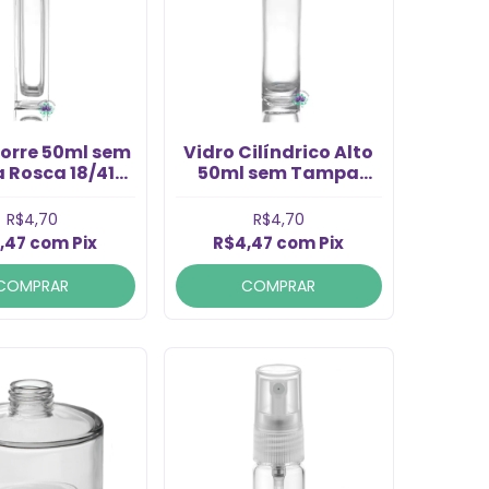
Torre 50ml sem
Vidro Cilíndrico Alto
 Rosca 18/410
50ml sem Tampa
(1un)
Rosca 18/410 (1un)
R$4,70
R$4,70
,47
com
Pix
R$4,47
com
Pix
COMPRAR
COMPRAR