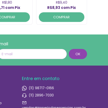
R$1,80
R$9,40
,71
com
Pix
R$8,93
com
Pix
COMPRAR
COMPRAR
mail
Entre em contato
(11) 98717-0166
(11) 2896-7030
o
vendas@imperiodasessencias.com.br