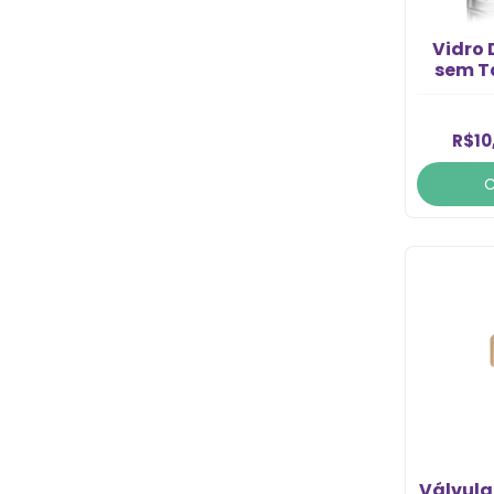
Vidro 
sem T
28/
R$10
Válvula