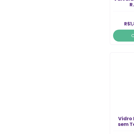
R
R$1
Vidro
sem T
20/