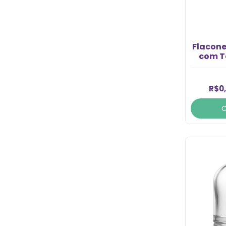
Flacone
com T
R$0