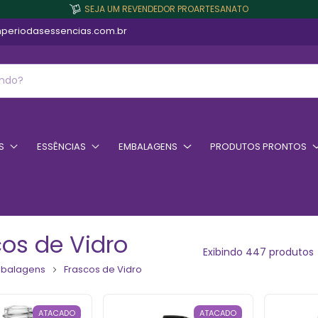
SEJA UM REVENDEDOR PROARTESANATO
periodasessencias.com.br
S
ESSÊNCIAS
EMBALAGENS
PRODUTOS PRONTOS
cos de Vidro
Exibindo 447 produtos
balagens
Frascos de Vidro
ATACADO
ATACADO