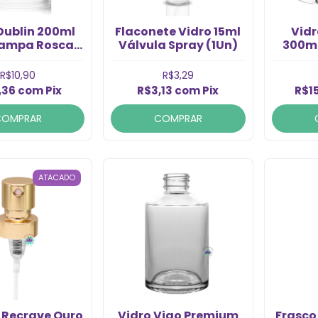
Dublin 200ml
Flaconete Vidro 15ml
Vidr
ampa Rosca
Válvula Spray (1Un)
300m
410 (1un)
Rosca
R$10,90
R$3,29
,36
com
Pix
R$3,13
com
Pix
R$1
COMPRAR
COMPRAR
ATACADO
 Recrave Ouro
Vidro Vigo Premium
Frasco