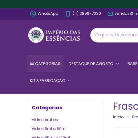
WhatsApp
(11) 2896-7030
vendas@im
CATEGORIAS
DESTAQUE DE AGOSTO
BASE
KIT'S FABRICAÇÃO
Fras
Categorias
Início
Em
Vidros Árabes
Vidros 5ml a 50ml
Vidros 55ml a 120ml