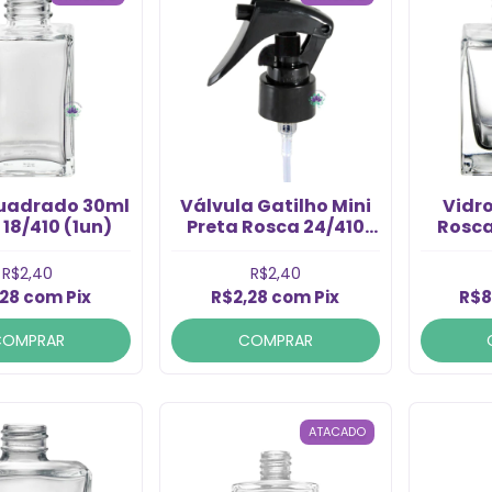
Quadrado 30ml
Válvula Gatilho Mini
Vidr
18/410 (1un)
Preta Rosca 24/410
Rosca
(1un)
R$2,40
R$2,40
,28
com
Pix
R$2,28
com
Pix
R$8
COMPRAR
COMPRAR
ATACADO