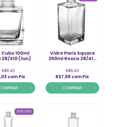
o Cubo 100ml
Vidro Paris Square
 28/410 (1un)
250ml Rosca 28/410
(1un)
R$8,45
R$8,40
,03
com
Pix
R$7,98
com
Pix
COMPRAR
COMPRAR
ATACADO