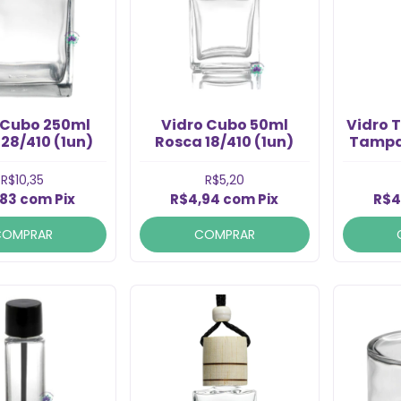
 Cubo 250ml
Vidro Cubo 50ml
Vidro 
28/410 (1un)
Rosca 18/410 (1un)
Tampa
R$10,35
R$5,20
,83
com
Pix
R$4,94
com
Pix
R$4
COMPRAR
COMPRAR