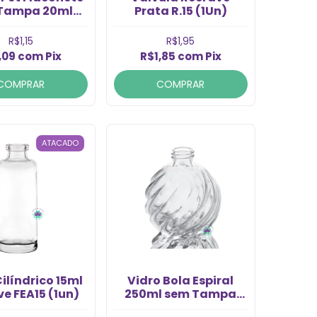
Tampa 20ml
Prata R.15 (1Un)
 20/410 (1Un)
R$1,15
R$1,95
,09
com
Pix
R$1,85
com
Pix
COMPRAR
COMPRAR
ATACADO
ilíndrico 15ml
Vidro Bola Espiral
e FEA15 (1un)
250ml sem Tampa
Rosca 28/410 (1un)