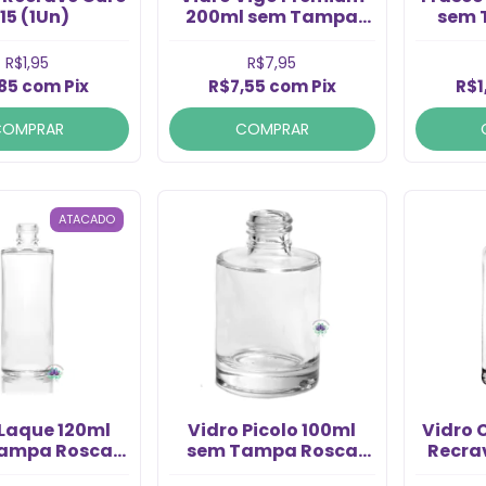
.15 (1Un)
200ml sem Tampa
sem 
Rosca 28/410 (1un)
Rosca
R$1,95
R$7,95
,85
com
Pix
R$7,55
com
Pix
R$1
COMPRAR
COMPRAR
ATACADO
 Laque 120ml
Vidro Picolo 100ml
Vidro C
ampa Rosca
sem Tampa Rosca
Recrav
410 (1un)
24/410 (1un)