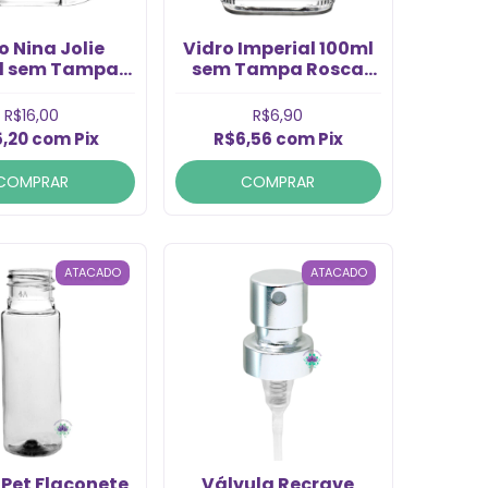
o Nina Jolie
Vidro Imperial 100ml
l sem Tampa
sem Tampa Rosca
 28/410 (1un)
28/410 (1un)
R$16,00
R$6,90
5,20
com
Pix
R$6,56
com
Pix
COMPRAR
COMPRAR
ATACADO
ATACADO
 Pet Flaconete
Válvula Recrave