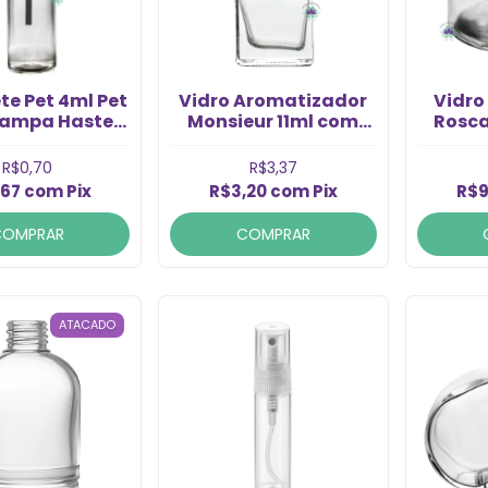
te Pet 4ml Pet
Vidro Aromatizador
Vidro
ampa Haste
Monsieur 11ml com
Rosca
(1un)
Tampa de Madeira
(1Un)
R$0,70
R$3,37
,67
com
Pix
R$3,20
com
Pix
R$9
COMPRAR
COMPRAR
ATACADO