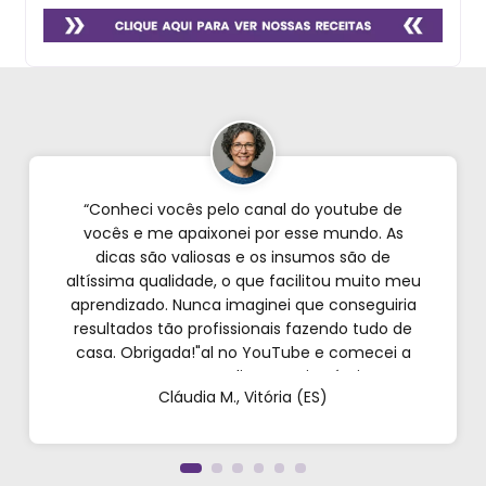
“Conheci vocês pelo canal do youtube de
vocês e me apaixonei por esse mundo. As
dicas são valiosas e os insumos são de
altíssima qualidade, o que facilitou muito meu
aprendizado. Nunca imaginei que conseguiria
resultados tão profissionais fazendo tudo de
casa. Obrigada!"al no YouTube e comecei a
testar em casa. As dicas são incríveis e os
Cláudia M., Vitória (ES)
produtos são exatamente como mostram nos
vídeos. Estou viciado em criar meu próprios
perfumes!”