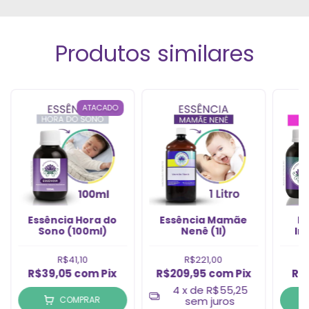
Produtos similares
ATACADO
Essência Hora do
Essência Mamãe
E
Sono (100ml)
Nenê (1l)
Im
R$41,10
R$221,00
R$39,05
com
Pix
R$209,95
com
Pix
R$
4
x de
R$55,25
COMPRAR
sem juros