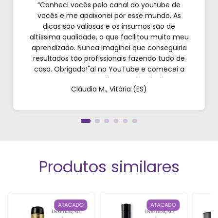
“Conheci vocês pelo canal do youtube de
vocês e me apaixonei por esse mundo. As
dicas são valiosas e os insumos são de
altíssima qualidade, o que facilitou muito meu
aprendizado. Nunca imaginei que conseguiria
resultados tão profissionais fazendo tudo de
casa. Obrigada!"al no YouTube e comecei a
testar em casa. As dicas são incríveis e os
Cláudia M., Vitória (ES)
produtos são exatamente como mostram nos
vídeos. Estou viciado em criar meu próprios
perfumes!”
Produtos similares
ATACADO
ATACADO