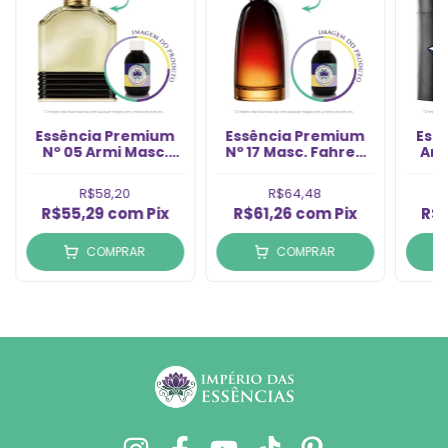
Essência Premium
Essência Premium
Ess
Nº 05 Armi Masc.
Nº 17 Masc. Fahren
Ang
(60ml)
(60ml)
M
R$58,20
R$64,48
R$55,29
com
Pix
R$61,26
com
Pix
R$
COMPRAR
COMPRAR