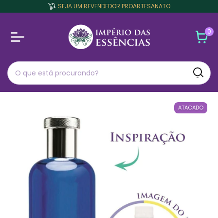
SEJA UM REVENDEDOR PROARTESANATO
0
ATACADO