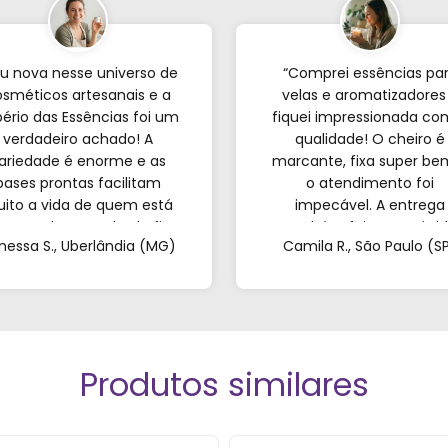
u nova nesse universo de
“Comprei essências pa
sméticos artesanais e a
velas e aromatizadores
ério das Essências foi um
fiquei impressionada co
verdadeiro achado! A
qualidade! O cheiro é
ariedade é enorme e as
marcante, fixa super be
bases prontas facilitam
o atendimento foi
ito a vida de quem est
impecável. A entrega
eçando; o resultado fica
também foi super rápid
nessa S., Uberlândia (MG)
Camila R., São Paulo (S
incrível. Sem contar o
Recomendo de olhos
endimento pelo WhatsApp
fechados!”
ue foi super atencioso e
tirou todas as minhas
dúvidas."
Produtos similares