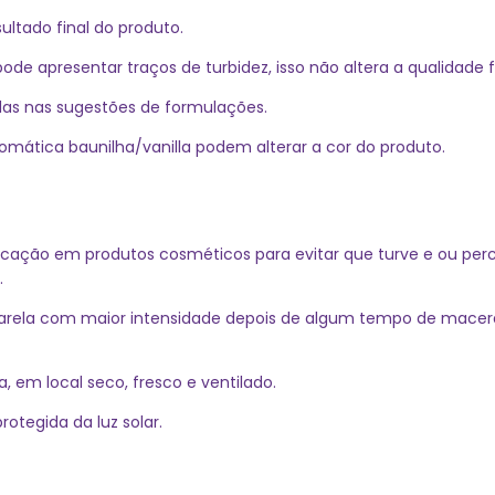
ltado final do produto.
 apresentar traços de turbidez, isso não altera a qualidade fi
das nas sugestões de formulações.
ática baunilha/vanilla podem alterar a cor do produto.
icação em produtos cosméticos para evitar que turve e ou perca 
.
arela com maior intensidade depois de algum tempo de maceraç
em local seco, fresco e ventilado.
otegida da luz solar.