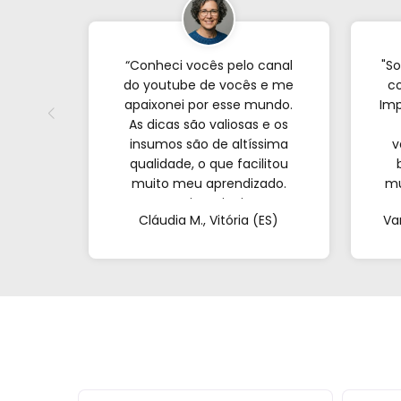
“Conheci vocês pelo canal
"So
do youtube de vocês e me
co
apaixonei por esse mundo.
Imp
As dicas são valiosas e os
insumos são de altíssima
v
qualidade, o que facilitou
muito meu aprendizado.
mu
Nunca imaginei que
com
Cláudia M., Vitória (ES)
Va
conseguiria resultados tão
profissionais fazendo tudo
at
de casa. Obrigada!"al no
q
YouTube e comecei a testar
em casa. As dicas são
incríveis e os produtos são
exatamente como mostram
nos vídeos. Estou viciado em
criar meu próprios
perfumes!”