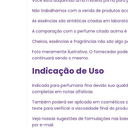
Você está adquirindo uma matéria prima para 
Não trabalhamos com a venda de produtos ac
As essências são sintéticas criadas em laborat
A comparação com o perfume citado acima é ape
Cheiros, essências e fragrâncias não são alg
Foto meramente ilustrativa. O fornecedor pod
continuará sendo o mesmo.
Indicação de Uso
Indicada para perfumaria fina devido sua quali
completas em notas olfativas.
Também poderá ser aplicada em cosméticos com
teste para verificar a viscosidade final do produ
Veja nossas sugestões de formulações nas base
por e-mail.