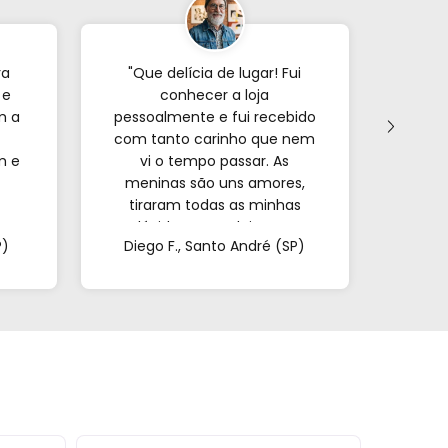
ra
"Que delícia de lugar! Fui
"Já p
 e
conhecer a loja
veze
m a
pessoalmente e fui recebido
com tanto carinho que nem
forne
m e
vi o tempo passar. As
s
meninas são uns amores,
encon
tiraram todas as minhas
e o
a.
dúvidas e me deixaram
mui
P)
Diego F., Santo André (SP)
Mar
super à vontade. É
pa
impossível sair de lá de
confi
mãos vazias!"