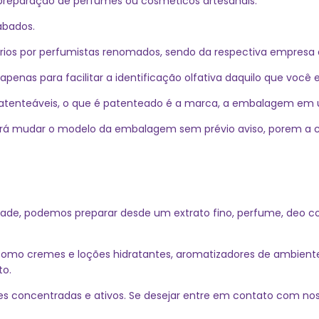
preparação de perfumes ou cosméticos artesanais.
abados.
órios por perfumistas renomados, sendo da respectiva empresa 
nas para facilitar a identificação olfativa daquilo que você
o patenteáveis, o que é patenteado é a marca, a embalagem em
erá mudar o modelo da embalagem sem prévio aviso, porem a c
dade, podemos preparar desde um extrato fino, perfume, deo col
o cremes e loções hidratantes, aromatizadores de ambientes 
to.
s concentradas e ativos. Se desejar entre em contato com noss