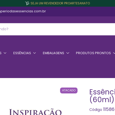
SEJA UM REVENDEDOR PROARTESANATO
periodasessencias.com.br
S
ESSÊNCIAS
EMBALAGENS
PRODUTOS PRONTOS
Essênc
ATACADO
(60ml)
11586
Código