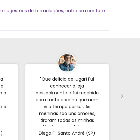
s e sugestões de formulações, entre em contato
ra
"Que delícia de lugar! Fui
"Já p
 e
conhecer a loja
veze
m a
pessoalmente e fui recebido
com tanto carinho que nem
forne
m e
vi o tempo passar. As
s
meninas são uns amores,
encon
tiraram todas as minhas
e o
a.
dúvidas e me deixaram
mui
P)
Diego F., Santo André (SP)
Mar
super à vontade. É
pa