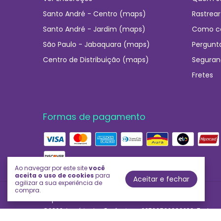
Santo André - Centro (maps)
Rastrear
Santo André - Jardim (maps)
Como c
São Paulo - Jabaquara (maps)
Pergunt
Centro de Distribuição (maps)
Seguran
Fretes
Formas de pagamento
Ao navegar por este site
você
aceita o uso de cookies
para
Aceitar e fechar
agilizar a sua experiência de
compra.
Império das Essências
©2026. Império das Essências - 03706592000230. Todos os