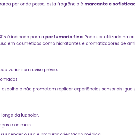
arca por onde passa, esta fragrância é
marcante e sofistica
305 é indicada para a
perfumaria fina
. Pode ser utilizada na c
ara uso em cosméticos como hidratantes e aromatizadores de am
de variar sem aviso prévio.
enomados.
a escolha e não prometem replicar experiências sensoriais iguais
longe da luz solar.
nças e animais.
 suspender o uso e procurar orientação médica.