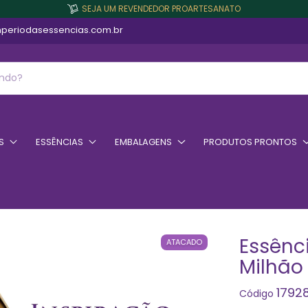
SEJA UM REVENDEDOR PROARTESANATO
periodasessencias.com.br
S
ESSÊNCIAS
EMBALAGENS
PRODUTOS PRONTOS
Essênc
ATACADO
Milhão
1792
Código