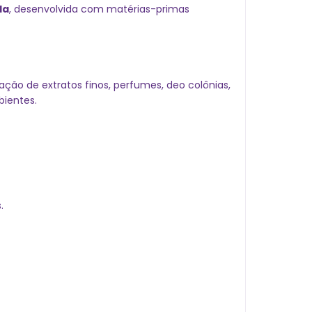
da
, desenvolvida com matérias-primas
riação de extratos finos, perfumes, deo colônias,
bientes.
.