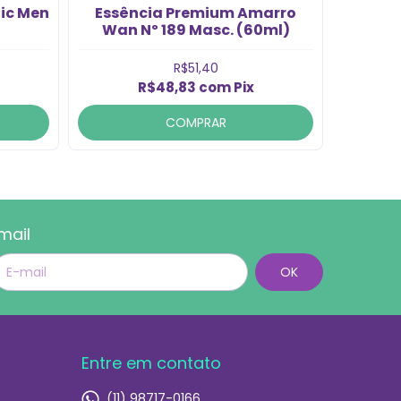
ic Men
Essência Premium Amarro
Essênc
)
Wan Nº 189 Masc. (60ml)
R$51,40
R$48,83
com
Pix
COMPRAR
mail
Entre em contato
(11) 98717-0166