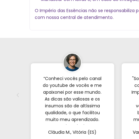
O Império das Essências não se responsabiliza
com nossa central de atendimento.
“Conheci vocês pelo canal
"So
do youtube de vocês e me
co
apaixonei por esse mundo.
Imp
As dicas são valiosas e os
insumos são de altíssima
v
qualidade, o que facilitou
muito meu aprendizado.
mu
Nunca imaginei que
com
Cláudia M., Vitória (ES)
Va
conseguiria resultados tão