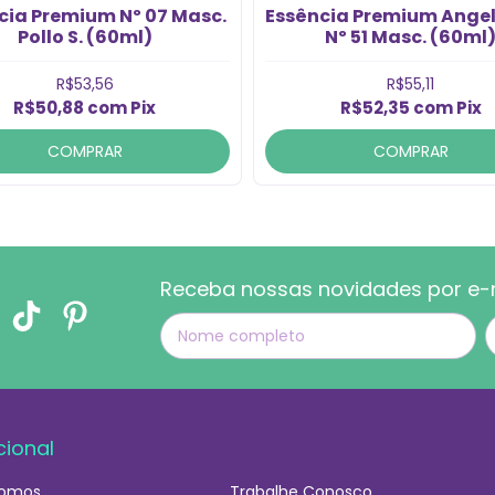
cia Premium Nº 07 Masc.
Essência Premium Angel
Pollo S. (60ml)
Nº 51 Masc. (60ml
R$53,56
R$55,11
R$50,88
com
Pix
R$52,35
com
Pix
COMPRAR
COMPRAR
Receba nossas novidades por e-
cional
omos
Trabalhe Conosco