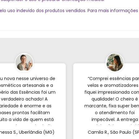
 pelo uso indevido dos produtos vendidos. Para mais informaçõe
u nova nesse universo de
“Comprei essências pa
sméticos artesanais e a
velas e aromatizadores
ério das Essências foi um
fiquei impressionada co
verdadeiro achado! A
qualidade! O cheiro é
ariedade é enorme e as
marcante, fixa super be
bases prontas facilitam
o atendimento foi
ito a vida de quem est
impecável. A entrega
eçando; o resultado fica
também foi super rápid
nessa S., Uberlândia (MG)
Camila R., São Paulo (S
incrível. Sem contar o
Recomendo de olhos