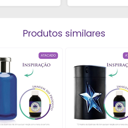
endimento pelo WhatsApp
fechados!”
ue foi super atencioso e
tirou todas as minhas
dúvidas."
Produtos similares
ATACADO
A