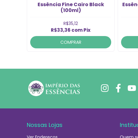
mall Nº
Essência Fine Cairo Black
Essên
)
(100ml)
R$35,12
R$33,36
com
Pix
COMPRAR
Nossas Lojas
Institu
Ver Endereços
Quem s