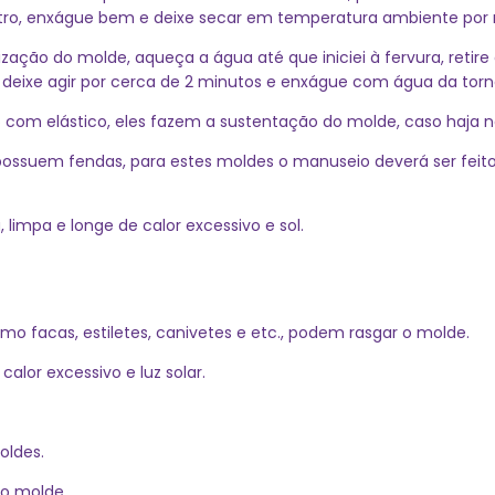
ro, enxágue bem e deixe secar em temperatura ambiente por n
zação do molde, aqueça a água até que iniciei à fervura, retire
, deixe agir por cerca de 2 minutos e enxágue com água da tor
 com elástico, eles fazem a sustentação do molde, caso haja ne
possuem fendas, para estes moldes o manuseio deverá ser feit
limpa e longe de calor excessivo e sol.
mo facas, estiletes, canivetes e etc., podem rasgar o molde.
alor excessivo e luz solar.
oldes.
o molde.