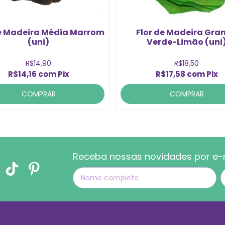
de Madeira Média Marrom
Flor de Madeira Gra
(uni)
Verde-Limão (uni
R$14,90
R$18,50
R$14,16
com
Pix
R$17,58
com
Pix
COMPRAR
COMPRAR
Receba nossas novidades por e-