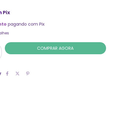
m
Pix
nto
pagando com Pix
alhes
r