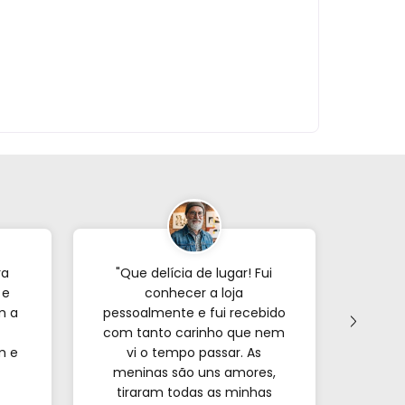
ra
"Que delícia de lugar! Fui
"Já p
 e
conhecer a loja
veze
m a
pessoalmente e fui recebido
com tanto carinho que nem
forne
m e
vi o tempo passar. As
s
meninas são uns amores,
encon
tiraram todas as minhas
e o