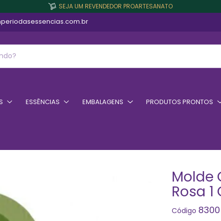
SEJA UM REVENDEDOR PROARTESANATO
periodasessencias.com.br
S
ESSÊNCIAS
EMBALAGENS
PRODUTOS PRONTOS
Molde 
Rosa 1
8300
Código