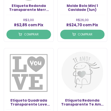
Etiqueta Redonda
Molde Bolo Mini 1
Transparente Merry
Cavidade (1un)
Chistmas Preto (6un)
R$3,00
R$26,00
R$2,85
com
Pix
R$24,70
com
Pix
COMPRAR
COMPRAR
Etiqueta Quadrada
Etiqueta Redonda
Transparente Love
Transparente Te Amo
You Prata (6un)
Prata (6un)