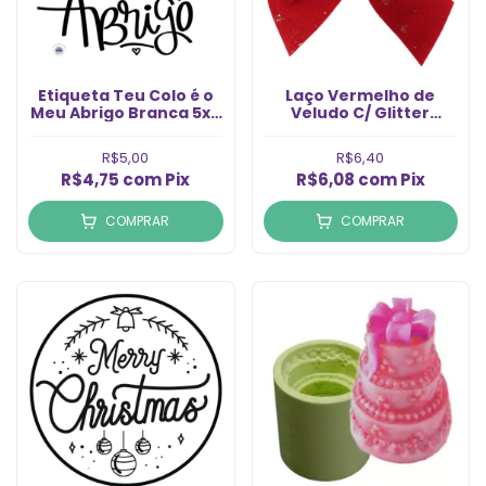
Etiqueta Teu Colo é o
Laço Vermelho de
Meu Abrigo Branca 5x5
Veludo C/ Glitter
(20un)
Dourado c/12 Unidades
6,5x6cm
R$5,00
R$6,40
R$4,75
com
Pix
R$6,08
com
Pix
COMPRAR
COMPRAR