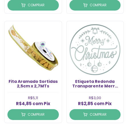
COMPRAR
COMPRAR
Fita Aramado Sortidas
Etiqueta Redonda
2,5cm x 2,7MTs
Transparente Merry
Chistmas Prata (6un)
R$5,11
R$3,00
R$4,85
com
Pix
R$2,85
com
Pix
COMPRAR
COMPRAR