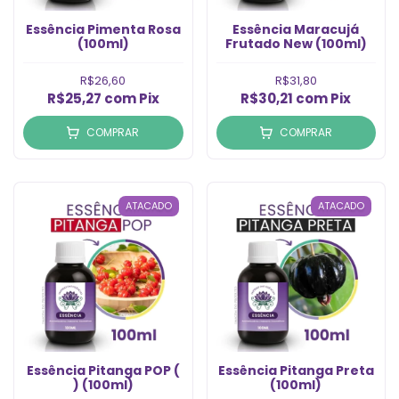
Essência Pimenta Rosa
Essência Maracuj
(100ml)
Frutado New (100ml)
R$26,60
R$31,80
R$25,27
com
Pix
R$30,21
com
Pix
COMPRAR
COMPRAR
ATACADO
ATACADO
Essência Pitanga POP (
Essência Pitanga Preta
) (100ml)
(100ml)