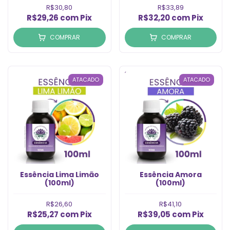
R$30,80
R$33,89
R$29,26
com
Pix
R$32,20
com
Pix
COMPRAR
COMPRAR
ATACADO
ATACADO
Essência Lima Limão
Essência Amora
(100ml)
(100ml)
R$26,60
R$41,10
R$25,27
com
Pix
R$39,05
com
Pix