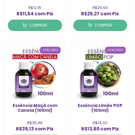
R$12,15
R$26,60
R$11,54
com
Pix
R$25,27
com
Pix
COMPRAR
COMPRAR
ATACADO
ATACADO
Essência Maçã com
Essência Limão POP
Canela (100ml)
(100ml)
R$36,98
R$14,32
R$35,13
com
Pix
R$13,60
com
Pix