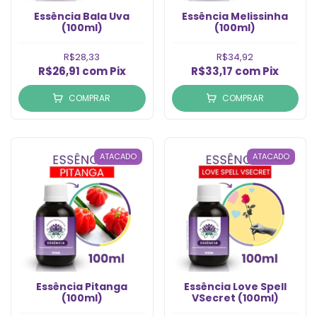
Essência Bala Uva
Essência Melissinha
(100ml)
(100ml)
R$28,33
R$34,92
R$26,91
com
Pix
R$33,17
com
Pix
COMPRAR
COMPRAR
ATACADO
ATACADO
Essência Pitanga
Essência Love Spell
(100ml)
VSecret (100ml)