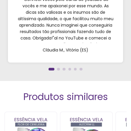
vocês e me apaixonei por esse mundo. As
dicas são valiosas e os insumos são de
altíssima qualidade, o que facilitou muito meu
aprendizado. Nunca imaginei que conseguiria
resultados tão profissionais fazendo tudo de
casa. Obrigada!"al no YouTube e comecei a
testar em casa. As dicas são incríveis e os
Cláudia M., Vitória (ES)
produtos são exatamente como mostram nos
vídeos. Estou viciado em criar meu próprios
perfumes!”
Produtos similares