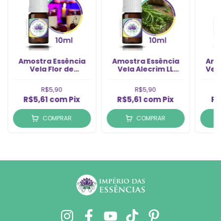
Amostra Essência
Amostra Essência
Amo
Vela Flor de
Vela Alecrim LL
Vel
Cerejeira (10ml)
(10ml)
R$5,90
R$5,90
R$5,61
com
Pix
R$5,61
com
Pix
R$
COMPRAR
COMPRAR