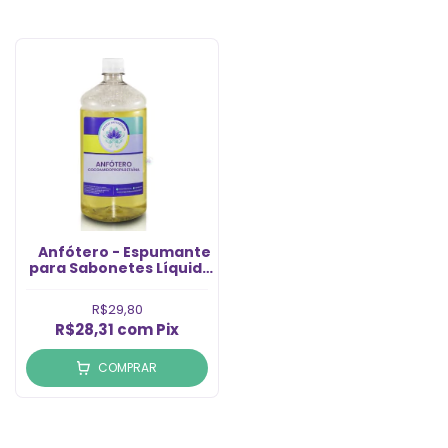
Anfótero - Espumante
para Sabonetes Líquidos
e Shampoos -
Cocoamidopropilbetaína
R$29,80
(1l)
R$28,31
com
Pix
COMPRAR