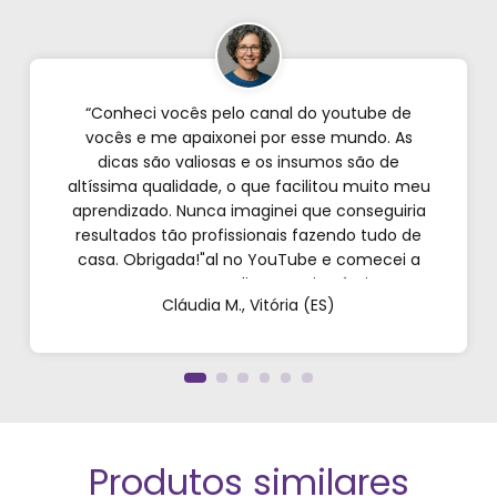
“Conheci vocês pelo canal do youtube de
vocês e me apaixonei por esse mundo. As
dicas são valiosas e os insumos são de
altíssima qualidade, o que facilitou muito meu
aprendizado. Nunca imaginei que conseguiria
resultados tão profissionais fazendo tudo de
casa. Obrigada!"al no YouTube e comecei a
testar em casa. As dicas são incríveis e os
Cláudia M., Vitória (ES)
produtos são exatamente como mostram nos
vídeos. Estou viciado em criar meu próprios
perfumes!”
Produtos similares