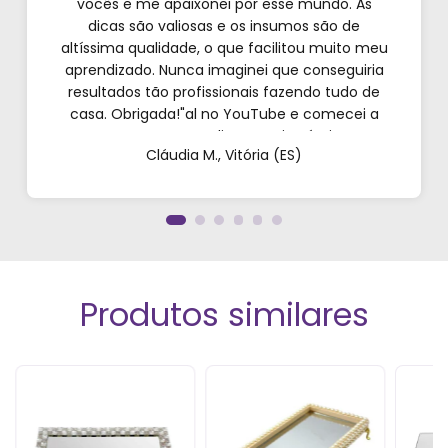
vocês e me apaixonei por esse mundo. As
dicas são valiosas e os insumos são de
altíssima qualidade, o que facilitou muito meu
aprendizado. Nunca imaginei que conseguiria
resultados tão profissionais fazendo tudo de
casa. Obrigada!"al no YouTube e comecei a
testar em casa. As dicas são incríveis e os
Cláudia M., Vitória (ES)
produtos são exatamente como mostram nos
vídeos. Estou viciado em criar meu próprios
perfumes!”
Produtos similares