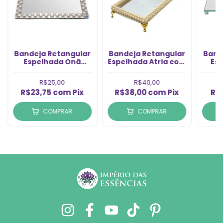
Bandeja Retangular
Bandeja Retangular
Band
Espelhada On
Espelhada Atria com
Es
Pedras Prata 27x14
Pérola 23x13 (1un)
26
(1un)
R$25,00
R$40,00
R$23,75
com
Pix
R$38,00
com
Pix
R$
COMPRAR
COMPRAR