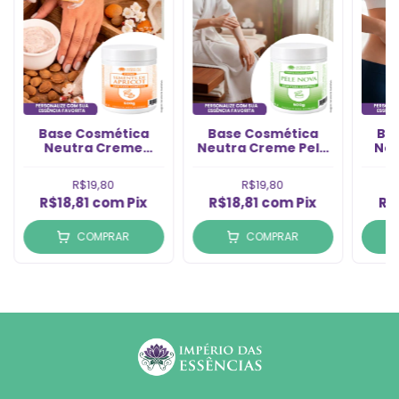
Base Cosmética
Base Cosmética
Ba
Neutra Creme
Neutra Creme Pele
Neu
Semente Apricot
Nova (500g)
Ba
(500g)
R$19,80
R$19,80
R$18,81
com
Pix
R$18,81
com
Pix
R$
COMPRAR
COMPRAR