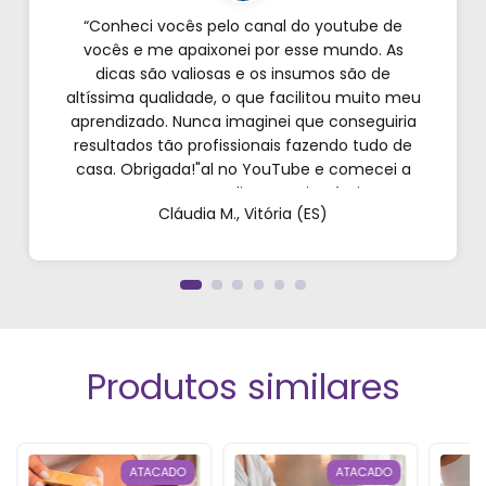
“Conheci vocês pelo canal do youtube de
vocês e me apaixonei por esse mundo. As
dicas são valiosas e os insumos são de
altíssima qualidade, o que facilitou muito meu
aprendizado. Nunca imaginei que conseguiria
resultados tão profissionais fazendo tudo de
casa. Obrigada!"al no YouTube e comecei a
testar em casa. As dicas são incríveis e os
Cláudia M., Vitória (ES)
produtos são exatamente como mostram nos
vídeos. Estou viciado em criar meu próprios
perfumes!”
Produtos similares
ATACADO
ATACADO