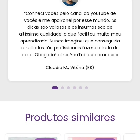
“Conheci vocês pelo canal do youtube de
vocês e me apaixonei por esse mundo. As
dicas são valiosas e os insumos são de
altíssima qualidade, o que facilitou muito meu
aprendizado. Nunca imaginei que conseguiria
resultados tão profissionais fazendo tudo de
casa. Obrigada!"al no YouTube e comecei a
testar em casa. As dicas são incríveis e os
Cláudia M., Vitória (ES)
produtos são exatamente como mostram nos
vídeos. Estou viciado em criar meu próprios
perfumes!”
Produtos similares