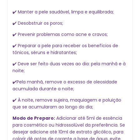
✔️
Manter a pele saudável, limpa e equilibrada;
✔️ Desobstruir os poros;
✔️ Prevenir problemas como acne e cravos;
✔️ Preparar a pele para receber os benefícios de
tônicos, séruns e hidratantes;
✔️ Deve ser feito duas vezes ao dia: pela manhã e à
noite;
✔️Pela manhã, remove o excesso de oleosidade
acumulada durante a noite;
✔️ À noite, remove sujeira, maquiagem e poluição
que se acumularam ao longo do dia;
Modo de Preparo:
Adicionar até 5ml de essência
para cosmético ou hidrossolúvel da preferência. Se
desejar adicione até 10ml de extrato glicólico, para
colorir dê gotas de corante a base de água, evite