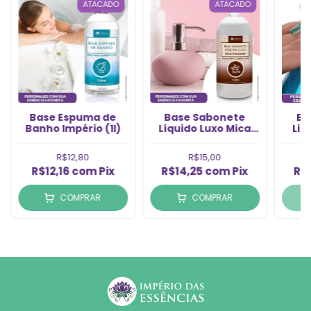
ATACADO
ATACADO
Base Espuma de
Base Sabonete
Ba
Banho Império (1l)
Líquido Luxo Mica
Liq
Perolado (Lt)
Gl
R$12,80
R$15,00
R$12,16
com
Pix
R$14,25
com
Pix
R$
COMPRAR
COMPRAR