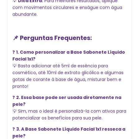
💡
Dica Extra:
Para melhores resultados, aplique
com movimentos circulares e enxágue com água
abundante.
📌 Perguntas Frequentes:
❓
1. Como personalizar a Base Sabonete Líquido
Facial 1x1?
💡 Basta adicionar até 5ml de essência para
cosmético, até 10ml de extrato glicólico e algumas
gotas de corante à base de água, misturar bem e
pronto!
❓
2. Essa base pode ser usada diretamente na
pele?
💡 Sim, mas o ideal é personalizá-la com ativos para
potencializar os benefícios para sua pele.
❓
3. A Base Sabonete Líquido Facial 1x1 resseca a
pele?