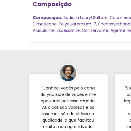
Composição
Composição:
Sodium Lauryl Sulfate, Cocamide 
Dimeticone, Polyquaternium-7, Phenoxyethanol, G
Acidulante, Espessante, Conservante, Agente Hid
“Conheci vocês pelo canal
"So
do youtube de vocês e me
co
apaixonei por esse mundo.
Imp
As dicas são valiosas e os
insumos são de altíssima
v
qualidade, o que facilitou
muito meu aprendizado.
mu