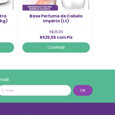
tra
Base Perfume de Cabelo
Base
1kg)
Império (Lt)
R$26,90
R$25,56
com
Pix
COMPRAR
mail