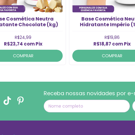
se Cosmética Neutra
Base Cosmética Neu
atante Chocolate (kg)
Hidratante Império (
R$24,99
R$19,86
R$23,74
com
Pix
R$18,87
com
Pix
COMPRAR
COMPRAR
Receba nossas novidades por e-