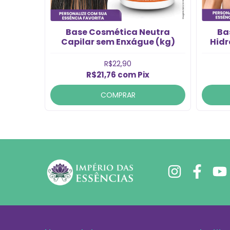
ho
Base Cosmética Neutra
Ba
)
Capilar sem Enxágue (kg)
Hidr
R$22,90
R$21,76
com
Pix
COMPRAR