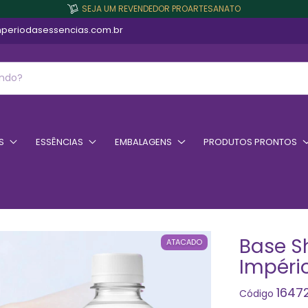
SEJA UM REVENDEDOR PROARTESANATO
periodasessencias.com.br
S
ESSÊNCIAS
EMBALAGENS
PRODUTOS PRONTOS
Base S
ATACADO
Império
1647
Código