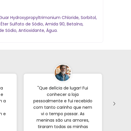
Guar Hydroxypropyltrimonium Chloride, Sorbitol,
Éter Sulfato de Sódio, Amida 90, Betaína,
e Sódio, Antioxidante, Água.
ra
"Que delícia de lugar! Fui
"Já p
 e
conhecer a loja
veze
m a
pessoalmente e fui recebido
com tanto carinho que nem
forne
m e
vi o tempo passar. As
s
meninas são uns amores,
encon
tiraram todas as minhas
e o