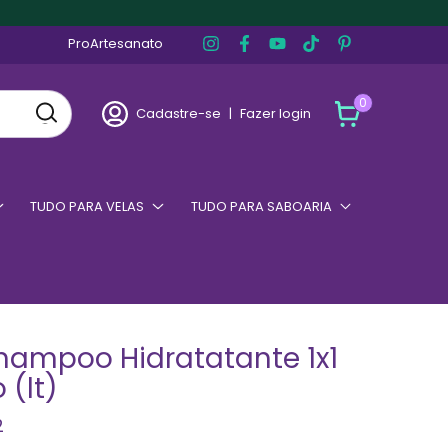
ProArtesanato
0
Cadastre-se
|
Fazer login
TUDO PARA VELAS
TUDO PARA SABOARIA
hampoo Hidratatante 1x1
 (lt)
2