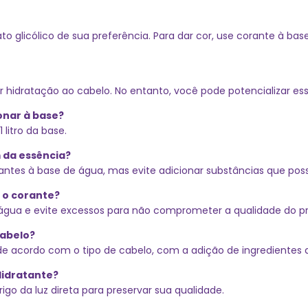
ato glicólico de sua preferência. Para dar cor, use corante à b
 hidratação ao cabelo. No entanto, você pode potencializar esse
onar à base?
litro da base.
m da essência?
rantes à base de água, mas evite adicionar substâncias que pos
 o corante?
e água e evite excessos para não comprometer a qualidade do p
cabelo?
da de acordo com o tipo de cabelo, com a adição de ingrediente
idratante?
go da luz direta para preservar sua qualidade.