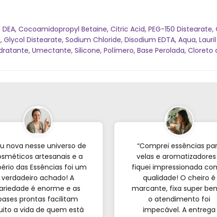
DEA, Cocoamidopropyl Betaine, Citric Acid, PEG-150 Distearate, 
lycol Distearate, Sodium Chloride, Disodium EDTA, Aqua, Lauril 
ratante, Umectante, Silicone, Polímero, Base Perolada, Cloreto d
u nova nesse universo de
“Comprei essências pa
sméticos artesanais e a
velas e aromatizadores
ério das Essências foi um
fiquei impressionada co
verdadeiro achado! A
qualidade! O cheiro é
ariedade é enorme e as
marcante, fixa super be
bases prontas facilitam
o atendimento foi
ito a vida de quem est
impecável. A entrega