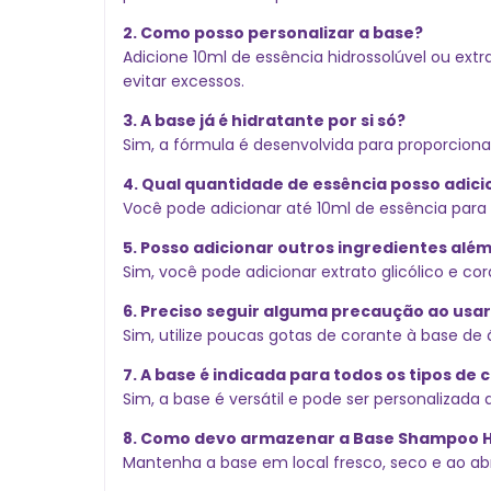
2. Como posso personalizar a base?
Adicione 10ml de essência hidrossolúvel ou extr
evitar excessos.
3. A base já é hidratante por si só?
Sim, a fórmula é desenvolvida para proporcionar
4. Qual quantidade de essência posso adici
Você pode adicionar até 10ml de essência para 1 
5. Posso adicionar outros ingredientes alé
Sim, você pode adicionar extrato glicólico e co
6. Preciso seguir alguma precaução ao usar
Sim, utilize poucas gotas de corante à base d
7. A base é indicada para todos os tipos de 
Sim, a base é versátil e pode ser personaliza
8. Como devo armazenar a Base Shampoo H
Mantenha a base em local fresco, seco e ao abri