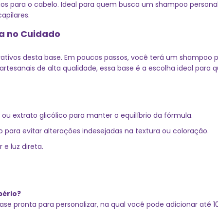
ios para o cabelo. Ideal para quem busca um shampoo personalizá
apilares.
ia no Cuidado
rativos desta base. Em poucos passos, você terá um shampoo p
artesanais de alta qualidade, essa base é a escolha ideal para 
ou extrato glicólico para manter o equilíbrio da fórmula.
ara evitar alterações indesejadas na textura ou coloração.
e luz direta.
pério?
se pronta para personalizar, na qual você pode adicionar até 10