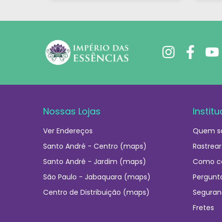
de casa. Obrigada!"al no
q
YouTube e comecei a testar
em casa. As dicas são
incríveis e os produtos são
exatamente como mostram
nos vídeos. Estou viciado em
criar meu próprios
perfumes!”
Nossas Lojas
Institu
Ver Endereços
Quem s
Santo André - Centro (maps)
Rastrear
Santo André - Jardim (maps)
Como c
São Paulo - Jabaquara (maps)
Pergunt
Centro de Distribuição (maps)
Seguran
Fretes