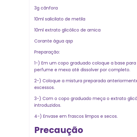
3g cânfora
10ml salicilato de metila
10ml extrato glicólico de arnica
Corante água qsp
Preparação:
1-) Em um copo graduado coloque a base para 
perfume e mexa até dissolver por completo.
2-) Coloque a mistura preparada anteriormente 
excessos.
3-) Com o copo graduado meça o extrato glicóli
introduzidos.
4-) Envase em frascos limpos e secos.
Precaução