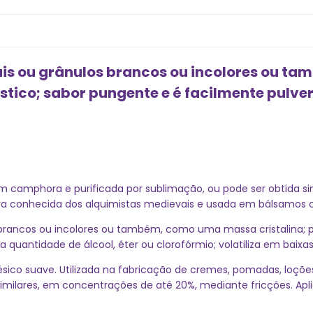
ais ou grânulos brancos ou incolores ou 
rístico; sabor pungente e é facilmente pulv
camphora e purificada por sublimação, ou pode ser obtida sin
era conhecida dos alquimistas medievais e usada em bálsamos 
 brancos ou incolores ou também, como uma massa cristalina; po
 quantidade de álcool, éter ou clorofórmio; volatiliza em baixa
ico suave. Utilizada na fabricação de cremes, pomadas, loçõe
similares, em concentrações de até 20%, mediante fricções. Ap