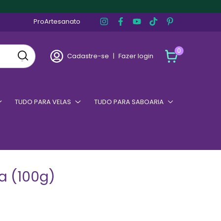
ProArtesanato
0
Cadastre-se
|
Fazer login
TUDO PARA VELAS
TUDO PARA SABOARIA
a (100g)