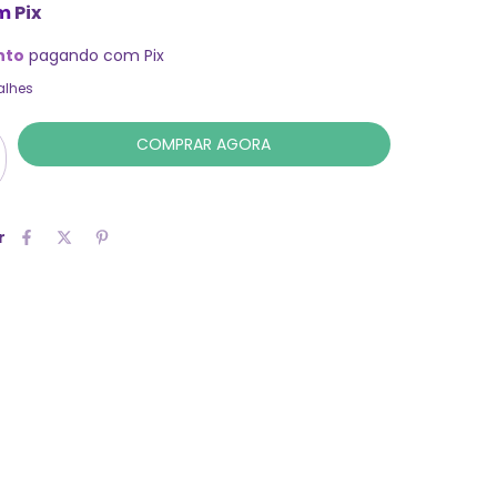
m
Pix
nto
pagando com Pix
alhes
r