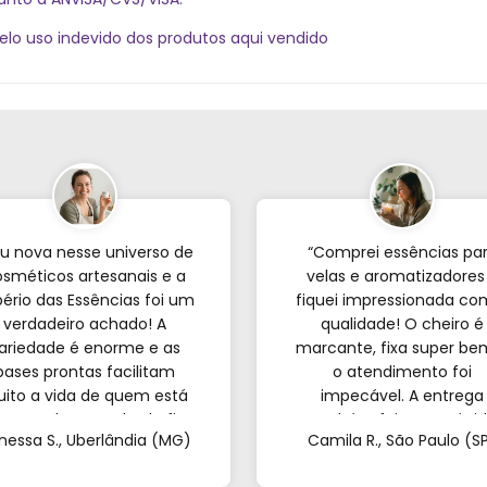
pelo uso indevido dos produtos aqui vendido
u nova nesse universo de
“Comprei essências pa
sméticos artesanais e a
velas e aromatizadores
ério das Essências foi um
fiquei impressionada co
verdadeiro achado! A
qualidade! O cheiro é
ariedade é enorme e as
marcante, fixa super be
bases prontas facilitam
o atendimento foi
ito a vida de quem est
impecável. A entrega
eçando; o resultado fica
também foi super rápid
nessa S., Uberlândia (MG)
Camila R., São Paulo (S
incrível. Sem contar o
Recomendo de olhos
endimento pelo WhatsApp
fechados!”