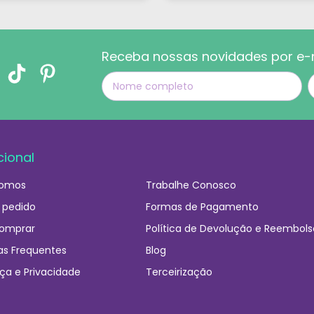
ue foi super atencioso e
tirou todas as minhas
dúvidas."
Receba nossas novidades por e-
cional
omos
Trabalhe Conosco
 pedido
Formas de Pagamento
omprar
Política de Devolução e Reembols
as Frequentes
Blog
ça e Privacidade
Terceirização