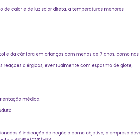
o de calor e de luz solar direta, a temperaturas menores
ol e da cânfora em crianças com menos de 7 anos, como nas
s reações alérgicas, eventualmente com espasmo de glote,
 orientação médica.
oduto.
ionadas à indicação de negócio como objetivo, a empresa dever
uanto a ANVISA/CVS/VISA.