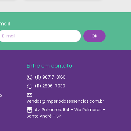
mãos vazias!"
mail
Entre em contato
(11) 98717-0166
(11) 2896-7030
o
vendas@imperiodasessencias.com.br
Av. Palmares, 104 - Vila Palmares -
Santo André - SP