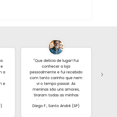
ra
"Que delícia de lugar! Fui
"Já p
 e
conhecer a loja
veze
m a
pessoalmente e fui recebido
com tanto carinho que nem
forne
m e
vi o tempo passar. As
s
meninas são uns amores,
encon
tiraram todas as minhas
e o
a.
dúvidas e me deixaram
mui
P)
Diego F., Santo André (SP)
Mar
super à vontade. É
pa
impossível sair de lá de
confi