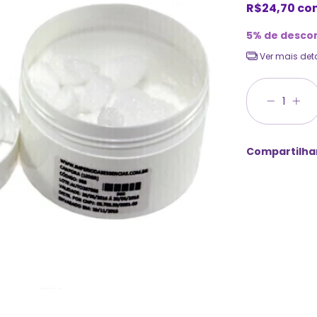
R$24,70
co
5% de desco
Ver mais det
Compartilha