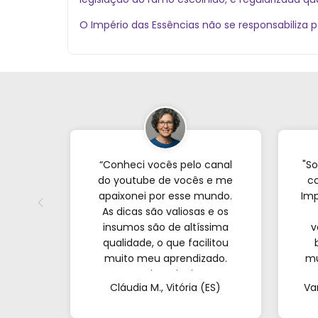
O Império das Essências não se responsabiliza 
“Conheci vocês pelo canal
"So
do youtube de vocês e me
co
apaixonei por esse mundo.
Imp
As dicas são valiosas e os
insumos são de altíssima
v
qualidade, o que facilitou
muito meu aprendizado.
mu
Nunca imaginei que
com
Cláudia M., Vitória (ES)
Va
conseguiria resultados tão
profissionais fazendo tudo
at