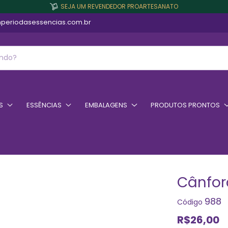
SEJA UM REVENDEDOR PROARTESANATO
periodasessencias.com.br
S
ESSÊNCIAS
EMBALAGENS
PRODUTOS PRONTOS
Cânfor
988
Código
R$26,00