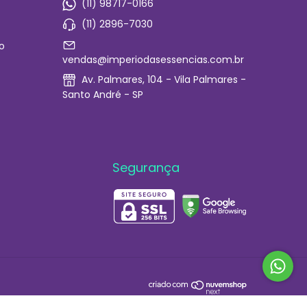
(11) 98717-0166
(11) 2896-7030
o
vendas@imperiodasessencias.com.br
Av. Palmares, 104 - Vila Palmares -
Santo André - SP
Segurança