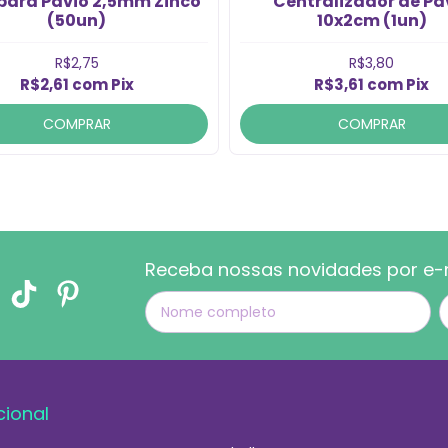
 para Pavio 2,5mm Zinco
Centralizador de Pa
(50un)
10x2cm (1un)
R$2,75
R$3,80
R$2,61
com
Pix
R$3,61
com
Pix
COMPRAR
COMPRAR
Receba nossas novidades por e-
cional