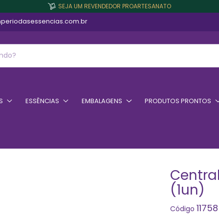
SEJA UM REVENDEDOR PROARTESANATO
periodasessencias.com.br
S
ESSÊNCIAS
EMBALAGENS
PRODUTOS PRONTOS
Central
(1un)
11758
Código