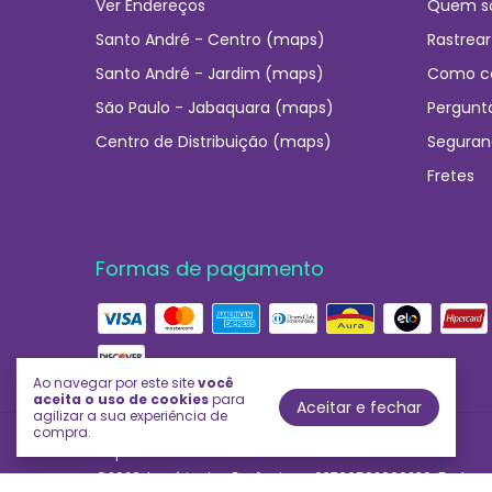
Ver Endereços
Quem s
Santo André - Centro (maps)
Rastrear
Santo André - Jardim (maps)
Como c
São Paulo - Jabaquara (maps)
Pergunt
Centro de Distribuição (maps)
Seguran
Fretes
Formas de pagamento
Ao navegar por este site
você
aceita o uso de cookies
para
Aceitar e fechar
agilizar a sua experiência de
compra.
Império das Essências
©2026. Império das Essências - 03706592000230. Todos os