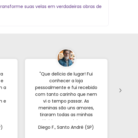
 transforme suas velas em verdadeiras obras de
ra
"Que delícia de lugar! Fui
"Já p
 e
conhecer a loja
veze
m a
pessoalmente e fui recebido
com tanto carinho que nem
forne
m e
vi o tempo passar. As
s
meninas são uns amores,
encon
tiraram todas as minhas
e o
a.
dúvidas e me deixaram
mui
P)
Diego F., Santo André (SP)
Mar
super à vontade. É
pa
impossível sair de lá de
confi