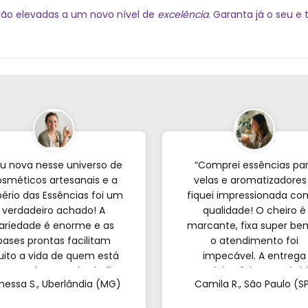
erão elevadas a um novo nível de
excelência
. Garanta já o seu e
u nova nesse universo de
“Comprei essências pa
sméticos artesanais e a
velas e aromatizadores
ério das Essências foi um
fiquei impressionada co
verdadeiro achado! A
qualidade! O cheiro é
ariedade é enorme e as
marcante, fixa super be
bases prontas facilitam
o atendimento foi
ito a vida de quem est
impecável. A entrega
eçando; o resultado fica
também foi super rápid
nessa S., Uberlândia (MG)
Camila R., São Paulo (S
incrível. Sem contar o
Recomendo de olhos
endimento pelo WhatsApp
fechados!”