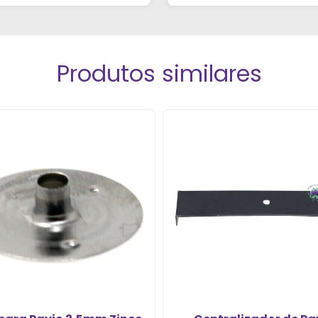
ue foi super atencioso e
tirou todas as minhas
dúvidas."
Produtos similares