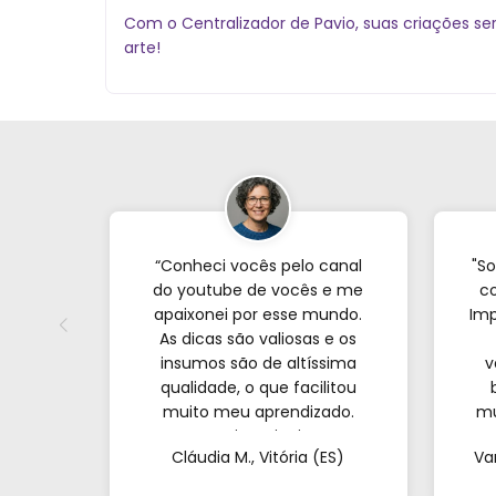
Com o Centralizador de Pavio, suas criações s
arte!
“Conheci vocês pelo canal
"So
do youtube de vocês e me
co
apaixonei por esse mundo.
Imp
As dicas são valiosas e os
insumos são de altíssima
v
qualidade, o que facilitou
muito meu aprendizado.
mu
Nunca imaginei que
com
Cláudia M., Vitória (ES)
Va
conseguiria resultados tão
profissionais fazendo tudo
at