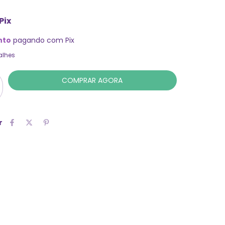
Pix
nto
pagando com Pix
alhes
r