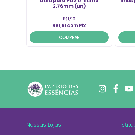
cm x
Guia para Pavio 15cm x
Ilhós
2.76mm (un)
R$1,90
R$1,81
com
Pix
COMPRAR
Nossas Lojas
Institu