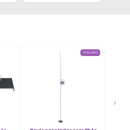
mãos vazias!"
ATACADO