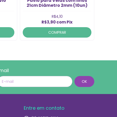
vio
Pavio para Velas com Ilhós
Pavio 
21cm Diâmetro 2mm (10un)
R$4,10
R$3,90
com
Pix
2
COMPRAR
mail
Entre em contato