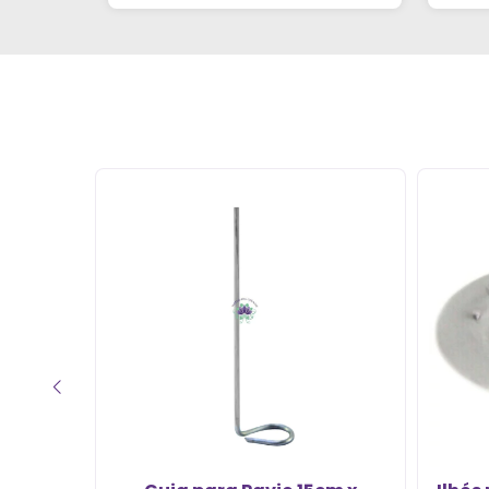
de casa. Obrigada!"al no
q
YouTube e comecei a testar
em casa. As dicas são
incríveis e os produtos são
exatamente como mostram
nos vídeos. Estou viciado em
criar meu próprios
perfumes!”