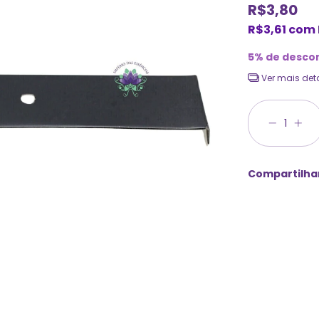
R$3,80
R$3,61
com
5% de desco
Ver mais det
Compartilha