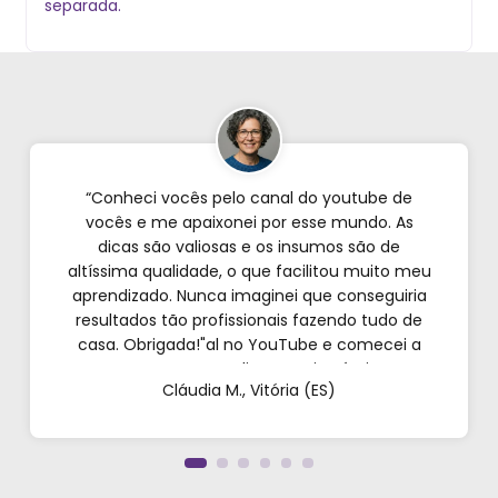
separada.
“Conheci vocês pelo canal do youtube de
vocês e me apaixonei por esse mundo. As
dicas são valiosas e os insumos são de
altíssima qualidade, o que facilitou muito meu
aprendizado. Nunca imaginei que conseguiria
resultados tão profissionais fazendo tudo de
casa. Obrigada!"al no YouTube e comecei a
testar em casa. As dicas são incríveis e os
Cláudia M., Vitória (ES)
produtos são exatamente como mostram nos
vídeos. Estou viciado em criar meu próprios
perfumes!”