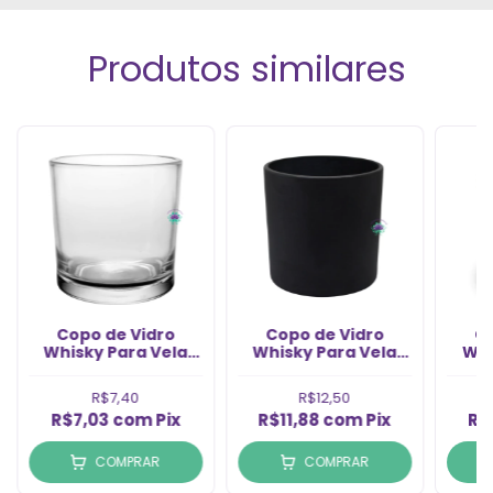
Produtos similares
Copo de Vidro
Copo de Vidro
C
Whisky Para Vela
Whisky Para Vela
Whi
265ml (1un)
Preto Fosco 265ml
P
(1Un)
R$7,40
R$12,50
R$7,03
com
Pix
R$11,88
com
Pix
R$
COMPRAR
COMPRAR