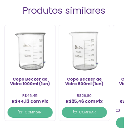
Produtos similares
Copo Becker de
Copo Becker de
Co
Vidro 1000ml (1un)
Vidro 600ml (1un)
Vidr
R$46,45
R$26,80
R$44,13
com
Pix
R$25,46
com
Pix
R$1
COMPRAR
COMPRAR