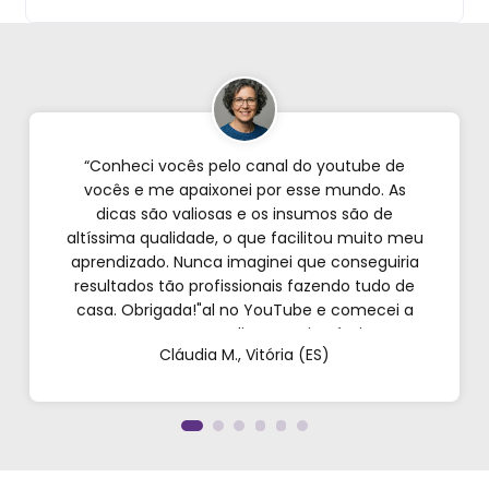
“Conheci vocês pelo canal do youtube de
vocês e me apaixonei por esse mundo. As
dicas são valiosas e os insumos são de
altíssima qualidade, o que facilitou muito meu
aprendizado. Nunca imaginei que conseguiria
resultados tão profissionais fazendo tudo de
casa. Obrigada!"al no YouTube e comecei a
testar em casa. As dicas são incríveis e os
Cláudia M., Vitória (ES)
produtos são exatamente como mostram nos
vídeos. Estou viciado em criar meu próprios
perfumes!”