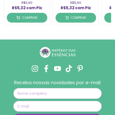
(1un)
R$5,60
R$5,60
R$5,32
com
Pix
R$5,32
com
Pix
R$
COMPRAR
COMPRAR
Receba nossas novidades por e-mail